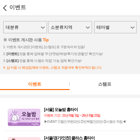
이벤트
대분류
소분류지역
테마별
※ 이벤트 게시판 사용
Tip
1. 이벤트 게시판은 [이벤트], [스템프] 로 구분되어져 있음!
2.
[이벤트]
란을 통해 업체별 ‘주간/첫방/재방/후기/오픈할인’ 확인가능!
3.
[스템프]
란을 통해 ‘스템프 적립’ 가능 업체 확인가능!
4. 샵 이용 시 해당업체에 이벤트, 스템프 적용여부 확인부탁드립니다
이벤트
스탬프
[서울] 오늘밤 홈타이
이벤트 기간 : 21년 8월 3일 ~ 26년 8월 23일
▶EVENT ①할인쿠폰(1만) ②반짝할인(1만) ③스템프 적립◀
[서울/경기/인천] 클라스 홈타이