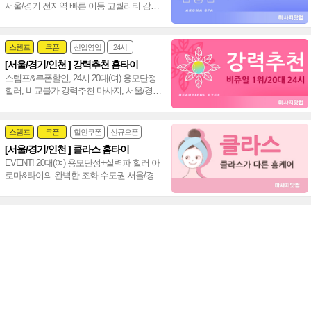
서울/경기 전지역 빠른 이동 고퀄리티 감성
+스웨디시+림프관리 환상조합~❤️
스템프
쿠폰
신입영입
24시
[서울/경기/인천 ] 강력추천 홈타이
여자힐러
감성전문
스템프&쿠폰할인, 24시 20대(여) 용모단정
힐러, 비교불가 강력추천 마사지, 서울/경
기/인천 힐링 만족도 UP!~ 격이 다른 홈타이
~♥
스템프
쿠폰
할인쿠폰
신규오픈
[서울/경기/인천 ] 클라스 홈타이
24시
홈케어
EVENT! 20대(여) 용모단정+실력파 힐러 아
로마&타이의 완벽한 조화 수도권 서울/경
기/인천 통일 홈타이~❤️