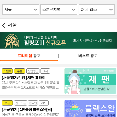
서울
소분류지역
24시 업소
서울
프리미엄
광고
|
베스트
광고
스템프
쿠폰
신입영입
24시
[서울/경기/인천 ] 재팬 홈타이
여자힐러
감성전문
24시 쿠폰할인✶스템프 재방문 1위 문의폭
발&폭주 만족 ܓ 100프로 서비스 마인드 짱
20대(여) 편하게 불러 주세요~♥
쿠폰
신규오픈
한국인
24시
[서울/경기 ] 1인출장 블랙스완[남]
여성전문
여성전용 근육남 홈케어(남) 여성관리전문