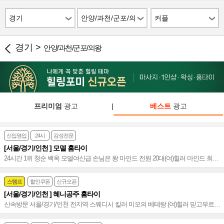
경기
안양/과천/군포/의
커플
왕
경기 >
안양/과천/군포/의왕
프리미엄
광고
|
베스트
광고
신입영입
24시
감성전문
[서울/경기/인천 ] 모델 홈타이
24시간 1위 청순 백옥 모델여신급 손님은 왕 마인드 전원 20대(여)힐러 마인드 최상
빠른 힐링 서울홈타이~~♥
스템프
할인쿠폰
신규오픈
[서울/경기/인천 ] 혜니공주 홈타이
신속방문 서울/경기/인천 전지역 스웨디시 킬러 미모의 베테랑 (여)힐러 믿고부르는
감성~♥