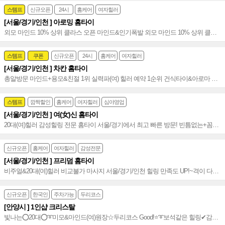
스템프
신규오픈
24시
홈케어
여자힐러
[서울/경기/인천 ] 아로밍 홈타이
외모 마인드 10% 상위 클라스 오픈 마인드&인기폭발 외모 마인드 10% 상위 클라
스 인기~♥
스템프
쿠폰
신규오픈
24시
홈케어
여자힐러
[서울/경기/인천 ] 차칸 홈타이
총알방문 마인드+용모&친절 1위 실력파(여) 힐러 예약 1순위 건식타이&아로마 발
관리 VIP~♥
스템프
깜짝할인
홈케어
여자힐러
심야영업
[서울/경기/인천 ] 여(女)신 홈타이
20대(여)힐러 감성힐링 전문 홈타이 서울/경기에서 최고 빠른 방문! 빈틈없는+꼼꼼
한 최상의 테라피~서울경기인천홈타이♥
신규오픈
홈케어
여자힐러
감성전문
[서울/경기/인천 ] 프리덤 홈타이
비주얼&20대(여)힐러 비교불가 마사지 서울/경기/인천 힐링 만족도 UP!~격이 다른
홈타이~♥
신규오픈
한국인
주차가능
두리코스
[안양시 ] 1인샵 크리스탈
빛나는⭕20대⭕➰미모&마인드(여)원장☆두리코스 Good!⭐️➰보석같은 힐링✔감성