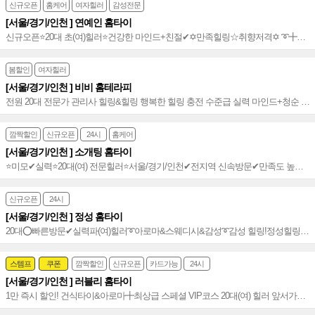
신규오픈
홈케어
여자힐러
감성전문
[서울/경기/인천 ] 연예인 홈타이
신규오픈⭐️20대 초(여)힐러⭐️건강한 마인드+친절✔✡만족힐링☆취향저격✡ ➰╋아
로마n타이n감성까지╋➰인기폭발~!⭐️
봄할인
여자힐러
[서울/경기/인천 ] 비비 홈테라피
전원 20대 전문가 관리사 힐링&힐링 행복한 힐링 충전 수준급 실력 마인드+청순 잠
실홈타이~~♥
깜짝할인
신규오픈
24시
홈케어
[서울/경기/인천 ] 소개팅 홈타이
⭐️미모✔실력⭐️20대(여) 전문힐러⭐️서울/경기/인천✔전지역 신속방문✔만족도 높은⭐️
에너제틱 테라피⭐️기쁨 백배╋예약 폭주!~★
신규오픈
24시
[서울/경기/인천 ] 정성 홈타이
20대⭕빠른방문✔실력파(여)힐러➰아로마&스웨디시&감성➰감성 힐링!정성힐링!➰
수도권 통일~⭐️
스템프
쿠폰
깜짝할인
신규오픈
카드가능
24시
[서울/경기/인천 ] 러블리 홈타이
1만 즉시 할인! 건식타이&아로마╋최상급 스페셜 VIP코스 20대(여) 힐러 앞서가는
홈타이 굿~~♥