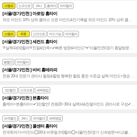
스템프
신규오픈
24시
홈케어
여자힐러
[서울/경기/인천 ] 아로밍 홈타이
외모 마인드 10% 상위 클라스 오픈 마인드&인기폭발 외모 마인드 10% 상위 클라
스 인기~♥
스템프
쿠폰
신규오픈
카드가능
여자힐러
[서울/경기/인천 ] 세컨드 홈타이
➰실력파(여)힐러➰친절&만족⭐️✔빠른 방문&마인드*✶*서울/인천/경기 총알방문✔
문의 폭주!~★
봄할인
여자힐러
[서울/경기/인천 ] 비비 홈테라피
전원 20대 전문가 관리사 힐링&힐링 행복한 힐링 충전 수준급 실력 마인드+청순 잠
실홈타이~~♥
1만할인
신규오픈
새벽영업
[서울/경기/인천 ] 본홈타이
홈케어⭐️본홈타이⭐️✔1만할인! 전원20~30대 실력파&친절마인드 관리사로 구성✔⭐️
서울/경기/인천 전지역 방문가능⭐️최고의 힐링을 선사합니다~⭐️
파격할인
24시
여자힐러
새벽영업
[서울/경기/인천 ] 콜센터 홈타이
전국최저가⭐️마인드⭕20대 비쥬얼 (여)힐러⭕서울/인천/경기 신속방문+비교불가