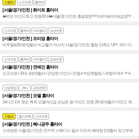
스템프
신규오픈
홈케어
[서울/경기/인천 ] 화이트 홈타이
❤️외모 마인드최고 전원20대❤️서울/경기/인천 총알방문!➰아로마&타이&감성!➰친
절&재방률1위⭐️만족도 높은 홈타이~⭐️
신규오픈
홈케어
여자힐러
감성전문
[서울/경기/인천 ] 프리덤 홈타이
비주얼&20대(여)힐러 비교불가 마사지 서울/경기/인천 힐링 만족도 UP!~격이 다른
홈타이~♥
신규오픈
홈케어
여자힐러
감성전문
[서울/경기/인천 ] 연예인 홈타이
신규오픈⭐️20대 초(여)힐러⭐️건강한 마인드+친절✔✡만족힐링☆취향저격✡ ➰╋아
로마n타이n감성까지╋➰인기폭발~!⭐️
신입영입
24시
감성전문
[서울/경기/인천 ] 모델 홈타이
24시간 1위 청순 백옥 모델여신급 손님은 왕 마인드 전원 20대(여)힐러 마인드 최상
빠른 힐링 서울홈타이~~♥
스템프
할인쿠폰
신규오픈
[서울/경기/인천 ] 혜니공주 홈타이
신속방문 서울/경기/인천 전지역 스웨디시 킬러 미모의 베테랑 (여)힐러 믿고부르는
감성~♥