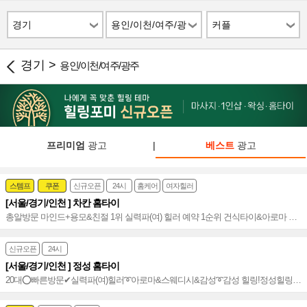
경기
용인/이천/여주/광
커플
주
경기 >
용인/이천/여주/광주
프리미엄
광고
|
베스트
광고
스템프
쿠폰
신규오픈
24시
홈케어
여자힐러
[서울/경기/인천 ] 차칸 홈타이
총알방문 마인드+용모&친절 1위 실력파(여) 힐러 예약 1순위 건식타이&아로마 발
관리 VIP~♥
신규오픈
24시
[서울/경기/인천 ] 정성 홈타이
20대⭕빠른방문✔실력파(여)힐러➰아로마&스웨디시&감성➰감성 힐링!정성힐링!➰
수도권 통일~⭐️