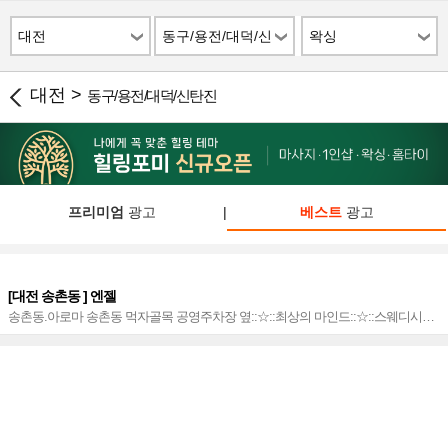
대전
동구/용전/대덕/신
왁싱
탄진
대전 >
동구/용전/대덕/신탄진
프리미엄
광고
|
베스트
광고
[대전 송촌동 ] 엔젤
송촌동.아로마 송촌동 먹자골목 공영주차장 옆::☆::최상의 마인드::☆::스웨디시&
로미&감성♡::☆::후회없는 서비스::☆