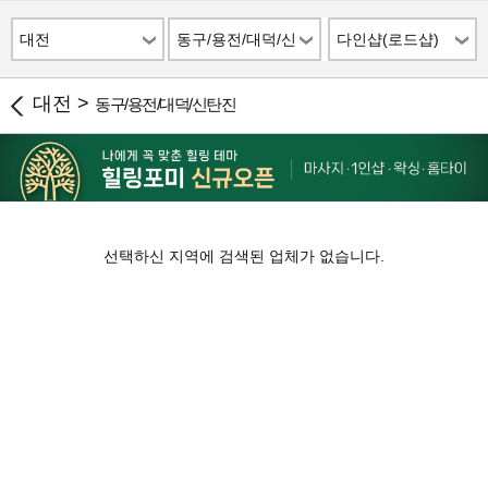
대전
동구/용전/대덕/신
다인샵(로드샵)
탄진
대전 >
동구/용전/대덕/신탄진
선택하신 지역에 검색된 업체가 없습니다.