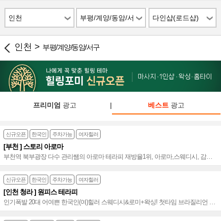
인천
부평/계양/동암/서
다인샵(로드샵)
구
인천 >
부평/계양/동암/서구
프리미엄
광고
|
베스트
광고
신규오픈
한국인
주차가능
여자힐러
[부천 ] 스토리 아로마
부천역 북부광장 다수 관리쌤의 아로마 테라피 재방율1위, 아로마,스웨디시, 감성
힐링 스토리아로마~♥
신규오픈
한국인
주차가능
여자힐러
[인천 청라 ] 원피스 테라피
인기폭발 20대 어여쁜 한국인(여)힐러 스웨디시&로미+왁싱! 첫타임 브라질리언 첫
방 감사 할인! 풍성한 혜택 인천 청라스웨디시~♥