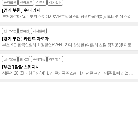
파격할인
신규오픈
한국인
여자힐러
[경기 부천 ] 수 테라피
부천아로마 No.1 부천 스웨디시&VIP호텔식관리 전원한국인(여)관리사친절 스웨디
시&로미로미&VIP호텔식 마사지&힐링케어~♥
신규오픈
한국인
여자힐러
[경기 부천 ] 카인드 아로마
부천 S급 한국인힐러 회원할인EVENT 20대 상냥한 (여)힐러 친절 정직운영! 아로마
테라피 상동 S급 힐러의 정성&꼼꼼~♥
신규오픈
한국인
주차가능
여자힐러
[부천 ] 탐탐 스웨디시
상동역 20~30대 한국인(여) 힐러 문의폭주 스웨디시 전문 관리!! 명품 힐링 리얼 만
족 테라피 부천 스웨디시~♥