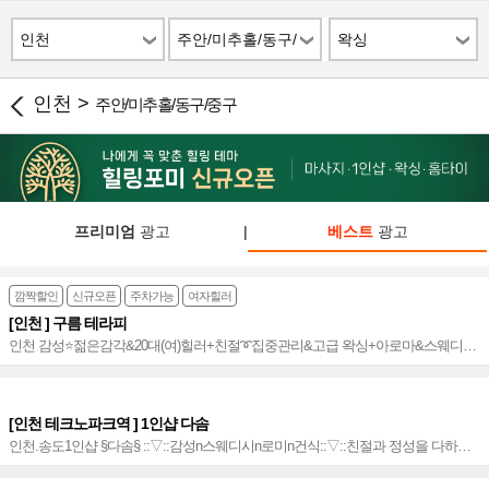
인천
주안/미추홀/동구/
왁싱
중구
인천 >
주안/미추홀/동구/중구
프리미엄
광고
|
베스트
광고
깜짝할인
신규오픈
주차가능
여자힐러
[인천 ] 구름 테라피
인천 감성⭐️젊은감각&20대(여)힐러+친절➰집중관리&고급 왁싱+아로마&스웨디시
➰프리미엄급 힐링샵~⭐️
[인천 테크노파크역 ] 1인샵 다솜
인천.송도1인샵 §다솜§ ::▽::감성n스웨디시n로미n건식::▽::친절과 정성을 다하는
테라피::▽::정성 듬뿍 담은 테라피