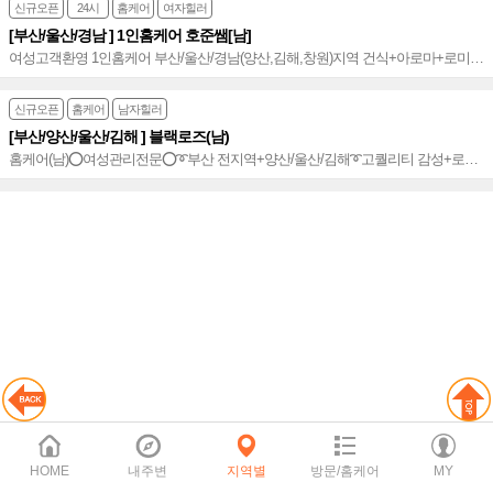
신규오픈
24시
홈케어
여자힐러
[부산/울산/경남 ] 1인홈케어 호준쌤[남]
여성고객환영 1인홈케어 부산/울산/경남(양산,김해,창원)지역 건식+아로마+로미
만족도 up 해운대 No.1~♥
신규오픈
홈케어
남자힐러
[부산/양산/울산/김해 ] 블랙로즈(남)
홈케어(남)⭕여성관리전문⭕➰부산 전지역+양산/울산/김해➰고퀄리티 감성+로미
+아로마+건식+스웨디시+디톡스 환상조합❣✔찾아가는 감성 힐링타임✔❣2인 관
리가능~★
HOME
내주변
지역별
방문/홈케어
MY