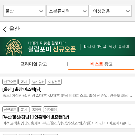
울산
소분류지역
여성전용
울산
프리미엄
광고
|
베스트
광고
신규오픈
24시
남자힐러
여성전문
[울산 ] 출장 미스틱[남]
속보! 여성전용, 전원 20대후~30대후 훈남 테라피스트, 출장 센슈얼, 만족도 최상의
전신 관리 프리미엄 스웨디시~♥
신규오픈
24시
홈케어
여자힐러
[부산/울산/경남 ] 1인홈케어 호준쌤[남]
여성고객환영 1인홈케어 부산/울산/경남(양산,김해,창원)지역 건식+아로마+로미
만족도 up 해운대홈케어 No.1~♥