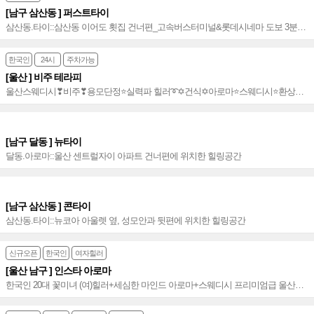
[남구 삼산동 ] 퍼스트타이
삼산동.타이::삼산동 이어도 횟집 건너편_고속버스터미널&롯데시네마 도보 3분거
리
한국인
24시
주차가능
[울산 ] 비주 테라피
울산스웨디시❣비주❣용모단정⭐️실력파 힐러➰✡건식✡아로마⭐️스웨디시⭐️환상적
조합⭐️믿고 찾는 울산 최고의 아로마샵~⭐️
[남구 달동 ] 뉴타이
달동.아로마::울산 센트럴자이 아파트 건너편에 위치한 힐링공간
[남구 삼산동 ] 콘타이
삼산동.타이::뉴코아 아울렛 옆, 성모안과 뒷편에 위치한 힐링공간
신규오픈
한국인
여자힐러
[울산 남구 ] 인스타 아로마
한국인 20대 꽃미녀 (여)힐러+세심한 마인드 아로마+스웨디시 프리미엄급 울산스
웨디시 NO.1 힐링샵~♥