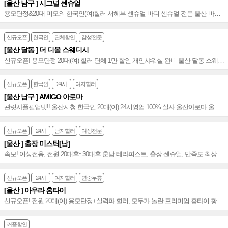
[울산 남구 ] 시그널 센슈얼
용모단정&20대 미모의 한국인(여)힐러 서혜부 센슈얼 바디 센슈얼 전문 울산 바디
센슈얼 절대강자 친절 마인드로 만족 힐링~♥
신규오픈
한국인
단체할인
감성전문
[울산 달동 ] 더 디올 스웨디시
신규오픈! 용모단정 20대(여) 힐러 단체 1만 할인 개인샤워실 완비 울산 달동 스웨디
시 전문~★
신규오픈
한국인
24시
여자힐러
[울산 남구 ] AMIGO 아로마
관릿사플필업뎃!! 울산시청 한국인 20대(여) 24시영업 100% 실사 울산아로마 울산
스웨디시 울산마사지 울센센슈얼 신규오픈~♥
신규오픈
24시
남자힐러
여성전문
[울산 ] 출장 미스틱[남]
속보! 여성전용, 전원 20대후~30대후 훈남 테라피스트, 출장 센슈얼, 만족도 최상의
전신 관리 프리미엄 스웨디시~♥
신규오픈
24시
여자힐러
연중무휴
[울산 ] 아우라 홈타이
신규오픈! 전원 20대(여) 용모단정+실력파 힐러, 모두가 놀란 프리미엄 홈타이 황제
코스 No.1~♥
커플할인