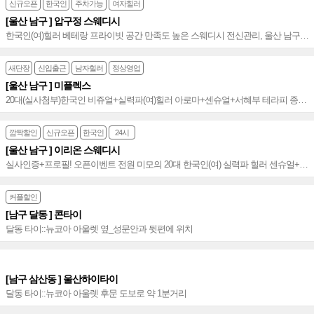
신규오픈
한국인
주차가능
여자힐러
[울산 남구 ] 압구정 스웨디시
한국인(여)힐러 베테랑 프라이빗 공간 만족도 높은 스웨디시 전신관리, 울산 남구
달동 프리미엄 테라피 압구정 스웨디시~♥
새단장
신입출근
남자힐러
정상영업
[울산 남구 ] 미플렉스
20대(실사첨부)한국인 비쥬얼+실력파(여)힐러 아로마+센슈얼+서혜부 테라피 종결
샵 울산아로마 울산스웨디시 1st~♥
깜짝할인
신규오픈
한국인
24시
[울산 남구 ] 이리온 스웨디시
실사인증+프로필! 오픈이벤트 전원 미모의 20대 한국인(여) 실력파 힐러 센슈얼+스
웨디시 독보적 프리미엄 샵~♥
커플할인
[남구 달동 ] 콘타이
달동 타이::뉴코아 아울렛 옆_성문안과 뒷편에 위치
[남구 삼산동 ] 울산하이타이
달동 타이::뉴코아 아울렛 후문 도보로 약 1분거리