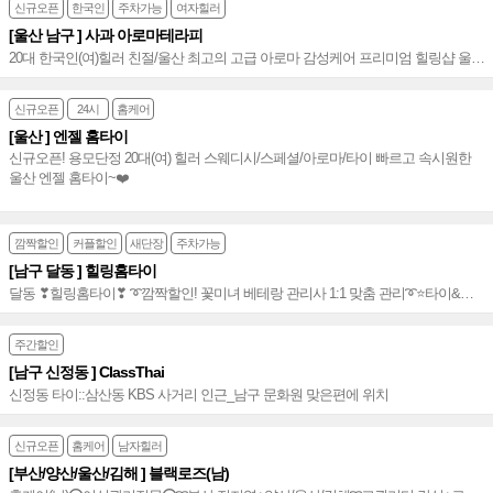
신규오픈
한국인
주차가능
여자힐러
[울산 남구 ] 사과 아로마테라피
20대 한국인(여)힐러 친절/울산 최고의 고급 아로마 감성케어 프리미엄 힐링샵 울산
아로마 울산센슈얼~♥
신규오픈
24시
홈케어
[울산 ] 엔젤 홈타이
신규오픈! 용모단정 20대(여) 힐러 스웨디시/스페셜/아로마/타이 빠르고 속시원한
울산 엔젤 홈타이~❤️
깜짝할인
커플할인
새단장
주차가능
[남구 달동 ] 힐링홈타이
달동 ❣힐링홈타이❣ ➰깜짝할인! 꽃미녀 베테랑 관리사 1:1 맞춤 관리➰⭐️타이&아
로마&커플마사지로 가슴 따뜻한 힐링 선사~⭐️
주간할인
[남구 신정동 ] ClassThai
신정동 타이::삼산동 KBS 사거리 인근_남구 문화원 맞은편에 위치
신규오픈
홈케어
남자힐러
[부산/양산/울산/김해 ] 블랙로즈(남)