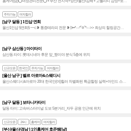
홈케어(남)⭕여성관리전문⭕➰부산 전지역+양산/울산/김해➰고퀄리티 감성+로미
+아로마+건식+스웨디시+디톡스 환상조합❣✔찾아가는 감성 힐링타임✔❣2인 관
리가능~★
주차가능
여자힐러
[남구 달동 ] 1인샵 연희
울산1인샵 §연희§ ━∈❥ 통증테라피 전문 ❥∋​━*···-*˚✡˚*-···>> 최상의 힐링공간
<<···-*˚✡˚*-···​
[남구 삼산동 ] 마이타이
삼산동.타이::롯데시네마 후문 앞_짱이야 분식 5층에 위치
신규오픈
한국인
주차가능
여자힐러
[울산 남구 ] 벨르 아로마&스웨디시
울산스웨디시&아로마 20대 한국인(여)힐러 차별화된 특급힐링 실력+마인드 스웨
디시+아로마 감각적&프리미엄 테라피~♥
[남구 달동 ] 보타니카타이
달동 타이::고속버스터미널 도보 5분거리_자두 공원 인근에 위치
신규오픈
24시
홈케어
여자힐러
[부산/울산/경남 ] 1인홈케어 호준쌤[남]