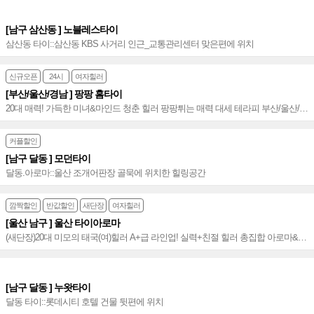
[남구 삼산동 ] 노블레스타이
삼산동 타이::삼산동 KBS 사거리 인근_교통관리센터 맞은편에 위치
신규오픈
24시
여자힐러
[부산/울산/경남 ] 팡팡 홈타이
20대 매력! 가득한 미녀&마인드 청춘 힐러 팡팡튀는 매력 대세 테라피 부산/울산/경
남 신속 정확 방문~♥
커플할인
[남구 달동 ] 모던타이
달동.아로마::울산 조개어판장 골묵에 위치한 힐링공간
깜짝할인
반값할인
새단장
여자힐러
[울산 남구 ] 울산 타이아로마
(새단장)20대 미모의 태국(여)힐러 A+급 라인업! 실력+친절 힐러 총집합 아로마&건
식 정통타이(가성비 값) 오픈 마인드&인기폭발~♥
[남구 달동 ] 누왓타이
달동 타이::롯데시티 호텔 건물 뒷편에 위치