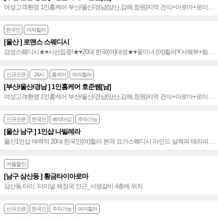
여성고객환영 1인홈케어 부산/울산/경남(양산,김해,창원)지역 건식+아로마+로미
만족도 up 해운대홈케어 No.1~♥
한국인
여자힐러
[울산 ] 로맨스 스웨디시
감성스웨디시★♥️시선집중!★♥️20대 한국(여)대생★♥️꽃미녀 (여)힐러➰서혜부+림프
+감성센슈얼 조화 ➰프리미엄급 로맨스 센슈얼 힐링샵~♥️★
신규오픈
24시
홈케어
여자힐러
[부산/울산/경남 ] 1인홈케어 호준쌤[남]
여성고객환영 1인홈케어 부산/울산/경남(양산,김해,창원)지역 건식+아로마+로미
만족도 up 해운대 No.1~♥
신규오픈
한국인
예약마감
주차가능
[울산 남구 ] 1인샵 나빌레라
울산1인샵 매력적 20대 한국인(여)힐러 본격 요가스웨디시 마인드 실력파 테라피
No.1 울산스웨디시 끝판왕~♥
커플할인
[남구 삼산동 ] 황금타이아로마
삼산동.타이::터미널 해장국 인근_서생갈비 4층에 위치
신규오픈
한국인
주차가능
여자힐러