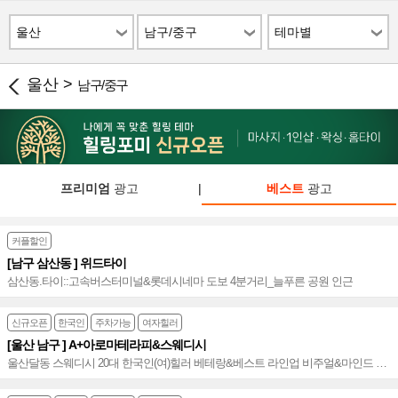
울산
남구/중구
테마별
울산 >
남구/중구
프리미엄
광고
|
베스트
광고
커플할인
[남구 삼산동 ] 위드타이
삼산동.타이::고속버스터미널&롯데시네마 도보 4분거리_늘푸른 공원 인근
신규오픈
한국인
주차가능
여자힐러
[울산 남구 ] A+아로마테라피&스웨디시
울산달동 스웨디시 20대 한국인(여)힐러 베테랑&베스트 라인업 비주얼&마인드 총
집합 베이직&시크릿 코스 만족 힐링 인기폭발 중~♥