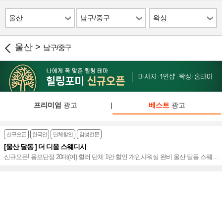
울산
남구/중구
왁싱
울산 >
남구/중구
프리미엄
광고
|
베스트
광고
신규오픈
한국인
단체할인
감성전문
[울산 달동 ] 더 디올 스웨디시
신규오픈! 용모단정 20대(여) 힐러 단체 1만 할인 개인샤워실 완비 울산 달동 스웨디
시 전문~★