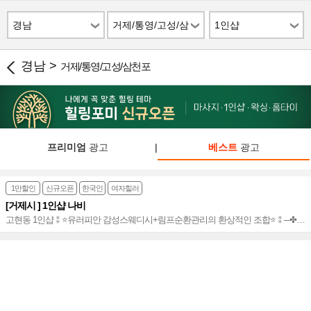
경남
거제/통영/고성/삼
1인샵
천포
경남 >
거제/통영/고성/삼천포
프리미엄
광고
|
베스트
광고
1만할인
신규오픈
한국인
여자힐러
[거제시 ] 1인샵 나비
고현동 1인샵⁑⭐️유러피안 감성스웨디시+림프순환관리의 환상적인 조합⭐️⁑─✤─
❤ 힐링 테라피 만족도 UP~★