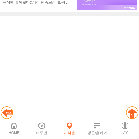
속정확~!! 아로마&타이 만족보장! 힐링 테
라피 노하우~♥
HOME
내주변
지역별
방문/홈케어
MY