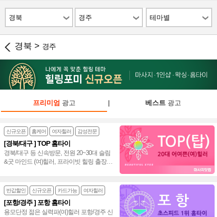
경북
경주
테마별
경북 >
경주
프리미엄
광고
|
베스트
광고
신규오픈
홈케어
여자힐러
감성전문
[경북/대구 ] TOP 홈타이
경북/대구 등 신속방문, 전원 20~30대 슬림
&굿 마인드 (여)힐러, 프라이빗 힐링 출장
홈타이~♥
반값할인
신규오픈
카드가능
여자힐러
[포항/경주 ] 포항 홈타이
용모단정 젊은 실력파(여)힐러 포항/경주 신