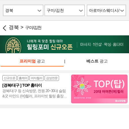
경북
구미/김천
아로마/스웨디시/
스파
경북 >
구미/김천
프리미엄
광고
|
베스트
광고
신규오픈
홈케어
여자힐러
감성전문
[경북/대구 ] TOP 홈타이
경북/대구 등 신속방문, 전원 20~30대 슬림
&굿 마인드 (여)힐러, 프라이빗 힐링 출장
홈타이~♥