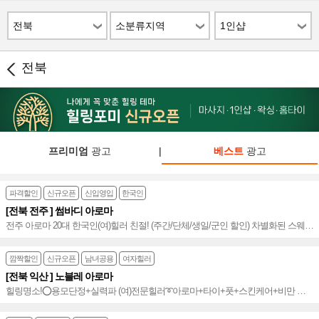
전북
소분류지역
1인샵
전북
프리미엄
광고
|
베스트
광고
파격할인
신규오픈
신입영입
한국인
[전북 전주 ] 썸바디 아로마
전주 아로마 20대 한국인(여)힐러 친절! (주간/단체/생일/군인 할인) 차별화된 스웨디
시 실력+마인드 좋은 테라피스트 감각적&프리미엄 테라피~♥
깜짝할인
신규오픈
남녀공용
여자힐러
[전북 익산 ] 노블레 아로마
힐링명소!⭕용모단정+실력파 (여)전문힐러➰아로마+타이+풋+스킨케어+비만 및
복부관리➰재방 200%⭐️익산 최고의 힐링공간~⭐️