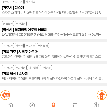
한국인
주차가능
새벽영업
[전주시 ] 킹스맨
효자동 스웨디시 킹스맨 용모단정한 한국인(여) 관리사분들의 정성가득한 1:1 맞춤
관리 친절 마인드 신시가지 스카이타워 인근
커플할인
주간할인
[익산시 ] 힐링타임 아로마 테라피
EVENT3종세트!⭕미모짱짱!(여)힐러 S급⭐️주간+여성+커플고객 할인!⭐️⭕실력+마
인드 좋은 테라피스트➰스웨디시+아로마&타이+감성 코스~!➰느낌있고&수준높은
테라피~⭐️
신규오픈
한국인
주차가능
여자힐러
[전북 전주 ] 시크릿 아로마
용모단정 한국인(여)힐러 S급 차별화된 특급케어 실력+마인드 좋은 테라피스트 스
웨디시+아로마 감각적&프리미엄 테라피~♥
신규오픈
주차가능
여자힐러
감성전문
[전북 익산 ] 솜사탕
익산, 태국인(여)힐러 용모단정 베테랑 실력파& 태국 아로마 실력 넘사벽 마인드&
친절 품격 만족도 높은 전북 익산 프리미엄 샵~♥