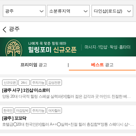
광주
소분류지역
다인샵(로드샵)
광주
프리미엄
광고
|
베스트
광고
신규오픈
24시
주차가능
감성전문
[광주 서구 ] 1인샵 미소로미
양동 20대 다국적 힐링 스페셜 실력파(여)힐러 젊은 감각과 굿 마인드 친절한 베테
랑 단일코스 로 증명하는 실력뿜뿜 스웨디시~♥
한국인
마감임박
주차가능
여자힐러
[광주 ] 꼬꼬닥
호텔급⭕20대 한국인(여)힐러 A+⭐️⭕실력+친절 힐러 총집합➰정통 스웨디시 샵~!➰
오픈 마인드&20대 20명 이상 근무~⭐️