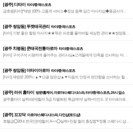
[광주] 디타이
타이/중국/스포츠
금호동[타이]*재방 100% 고품격 서비스◆정성 듬뿍 담긴 마사지샵◆풍금사거리_
풍금어린이공원 인근에 위치◆ 고객님 한 분 한 분에 맞춘 힐링 마사지◆
[광주 쌍암동] 푸켓태국관리
타이/중국/스포츠
[타이] 기분 좋은 힐링 마사지★★묵은 피로를 풀어버릴 세심한 관리★★쌍암동
고려조삼계탕 인근_람바다 식당 3층에 위치
[광주 치평동] 쿤태국전통아로마
타이/중국/스포츠
[타이] 구석구석 시원하게 풀어주는 관리사님●고객들에게 만족을 선사하는 마사
지●광주 시청 인근에 위치
[광주 쌍암동] 더타이아로마
타이/중국/스포츠
[타이] 재방문 200%↑▲▼단골 많은샵▲▼마음의 안정과 편안함을 선서하는 힐링
마사지▲▼첨단지구 대상공원에 위치_도보 5분 거리
[광주] 러쉬 홈타이
방문/홈케어, 아로마/스웨디시/스파, 타이/중국/스포츠, 24시 업소
광주홈타이 실력파(여)힐러 S급 차별화된 특급케어! 실력+마인드 굿 타이&아로마
감각적&프리미엄 홈타이~♥
[광주] 꼬꼬닥
아로마/스웨디시/스파, 다인샵(로드샵)
호텔급⭕20대 한국인(여)힐러 A+⭐️⭕실력+친절 힐러 총집합➰정통 스웨디시 샵~!
➰오픈 마인드&20대 20명 이상 근무~⭐️