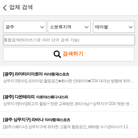
업체 검색
광주
소분류지역
테마별
검색하기
[광주] 라마타이아로마
타이/중국/스포츠
상무지구[타이] 프리미엄 힐링공간♣화사한 인테리어♣CGV 대각선 방향에 위치한
1:1 맞춤식 관리♣100% 건전업소~♣
[광주] 다온테라피
아로마/스웨디시/스파
상무지구[타이]최고의 힐링☞전문 교육받은 관리사님☞상무지구 CGV 뒷편 센트
럴 관광호텔 옆에 위치한 힐링공간☞상무역 5번 출구 도보 10분 거리~☞
[광주 상무지구] 라바나
타이/중국/스포츠
[광주스웨디시] 상무지구에 위치한 고품격 힐링공간_베테랑 수기관리사가 1:1 맞
춤형 관리로 재방문율이 높은 샵