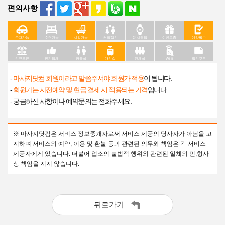
편의사항
주차가능
수면가능
샤워가능
커플할인
24시영업
이벤트중
예약필수
신규오픈
인기업체
커플실
개인실
단체실
Wi-fi
할인쿠폰
-
마사지닷컴 회원이라고 말씀주셔야 회원가 적용
이 됩니다.
-
회원가는 사전예약 및 현금 결제 시 적용되는 가격
입니다.
- 궁금하신 사항이나 예약문의는 전화주세요.
※ 마사지닷컴은 서비스 정보중개자로써 서비스 제공의 당사자가 아님을 고
지하며 서비스의 예약, 이용 및 환불 등과 관련된 의무와 책임은 각 서비스
제공자에게 있습니다. 더불어 업소의 불법적 행위와 관련된 일체의 민,형사
상 책임을 지지 않습니다.
뒤로가기