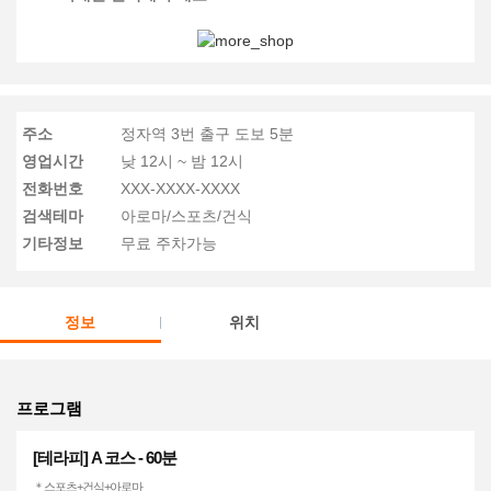
주소
정자역 3번 출구 도보 5분
영업시간
낮 12시 ~ 밤 12시
전화번호
XXX-XXXX-XXXX
검색테마
아로마/스포츠/건식
기타정보
무료 주차가능
정보
위치
프로그램
[테라피] A 코스 - 60분
＊스포츠+건식+아로마