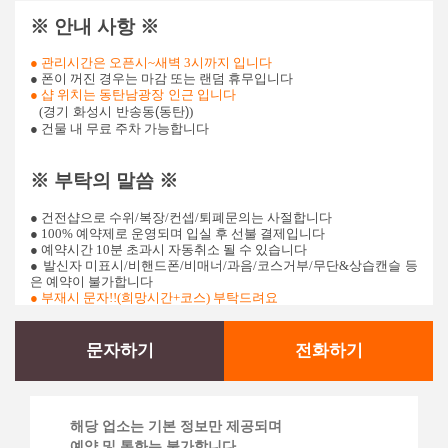
※ 안내 사항 ※
● 관리시간은 오픈시~새벽 3시까지 입니다
● 폰이 꺼진 경우는 마감 또는 랜덤 휴무입니다
● 샵 위치는
동탄남광장 인근
​ 입니다
(
경기 화성시 반송동(동탄)​​​​​
)
● 건물 내 무료 주차 가능합니다
※ 부탁의 말씀 ※
● 건전샵으로 수위/복장/컨셉/퇴폐문의는 사절합니다
● 100% 예약제로 운영되며 입실 후 선불 결제입니다
● 예약시간 10분 초과시 자동취소 될 수 있습니다
● 발신자 미표시/비핸드폰/비매너/과음/코스거부/무단&상습캔슬 등
은 예약이 불가합니다
● 부재시 문자!!(
희망시간+코스) 부탁드려요
문자하기
전화하기
해당 업소는 기본 정보만 제공되며
예약 및 통화는 불가합니다.