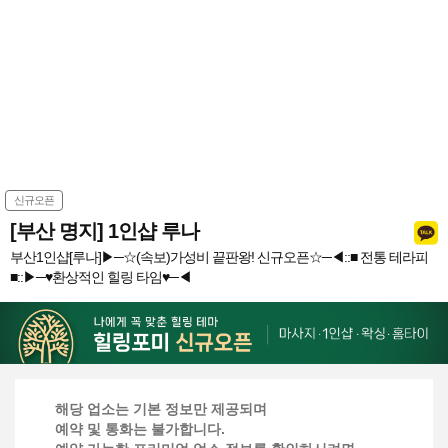
신규오픈
[부산 명지] 1인샵 루나
부산1인샵[루나]▶─☆(속보)가성비 끝판왕! 신규오픈☆─◀::■ 전통 테라피
■::▶─♥환상적인 힐링 타임♥─◀
해당 업소는 기본 정보만 제공되며
예약 및 통화는 불가합니다.