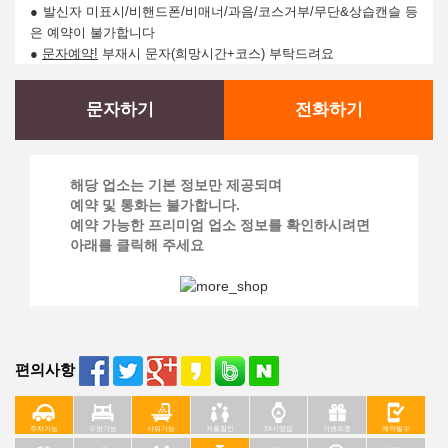
● 발신자 미표시/비핸드폰/비매너/과음/코스거부/무단&상습캔슬 등
은 예약이 불가합니다
●
문자예약!
부재시 문자(희망시간+코스) 부탁드려요
문자하기
전화하기
해당 업소는 기본 정보만 제공되며
예약 및 통화는 불가합니다.
예약 가능한 프리미엄 업소 정보를 확인하시려면
아래를 클릭해 주세요
편의사항
주차가능
수면가능
샤워가능
커플할인
24시영업
이벤트중
예약필수