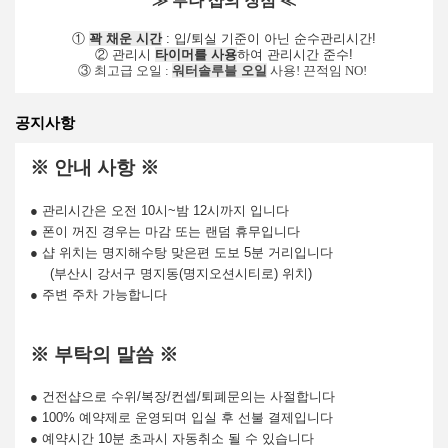
≫ 루나 샵의 장점 ≪
①
꽉 채운 시간
: 입/퇴실 기준이 아닌 순수관리시간!
② 관리시
타이머를 사용
하여 관리시간 준수!
③ 최고급 오일 :
워터솔루블 오일
사용! 끈적임 NO!
공지사항
※ 안내 사항 ※
● 관리시간은 오전 10시~밤 12시까지 입니다
● 폰이 꺼진 경우는 마감 또는 랜덤 휴무입니다
● 샵 위치는 명지해수탕 맞은편 도보 5분 거리입니다
(부산시 강서구 명지동(명지오션시티로) 위치)
● 주변 주차 가능합니다
※ 부탁의 말씀 ※
● 건전샵으로 수위/복장/컨셉/퇴폐문의는 사절합니다
● 100% 예약제로 운영되며 입실 후 선불 결제입니다
● 예약시간 10분 초과시 자동취소 될 수 있습니다