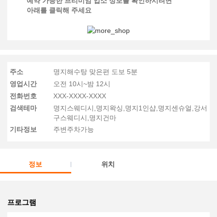
예약 가능한 프리미엄 업소 정보를 확인하시려면
아래를 클릭해 주세요
주소
명지해수탕 맞은편 도보 5분
영업시간
오전 10시~밤 12시
전화번호
XXX-XXXX-XXXX
검색테마
명지스웨디시,명지왁싱,명지1인샵,명지센슈얼,강서
구스웨디시,명지건마
기타정보
주변주차가능
정보
위치
프로그램