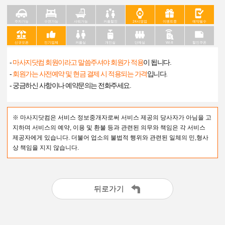
주차가능
수면가능
샤워가능
커플할인
24시영업
이벤트중
예약필수
신규오픈
인기업체
커플실
개인실
단체실
Wi-fi
할인쿠폰
-
마사지닷컴 회원이라고 말씀주셔야 회원가 적용
이 됩니다.
-
회원가는 사전예약 및 현금 결제 시 적용되는 가격
입니다.
- 궁금하신 사항이나 예약문의는 전화주세요.
※ 마사지닷컴은 서비스 정보중개자로써 서비스 제공의 당사자가 아님을 고
지하며 서비스의 예약, 이용 및 환불 등과 관련된 의무와 책임은 각 서비스
제공자에게 있습니다. 더불어 업소의 불법적 행위와 관련된 일체의 민,형사
상 책임을 지지 않습니다.
뒤로가기