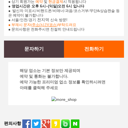
● 상기 회원가는
예약
및
현금결제
시 적용됩니다
● 영업시간은 오후 6시~(익일)오전 6시 입니다
● 발신자 미표시/비핸드폰/비매너/과음/코스거부/무단&상습캔슬 등
은 예약이 불가합니다
● 서울/인천/경기
전지역
신속 방문!
●
부재시 문자(
주소/시간/코스
)부탁드려요
● 문의사항은 전화주시면 친절히 안내드립니다
문자하기
전화하기
해당 업소는 기본 정보만 제공되며
예약 및 통화는 불가합니다.
예약 가능한 프리미엄 업소 정보를 확인하시려면
아래를 클릭해 주세요
편의사항