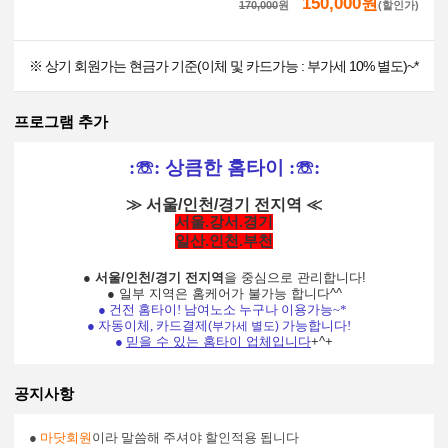
150,000원
170,000
원
(할인가)
※ 상기 회원가는 현금가 기준(이체 및 카드가능 : 부가세 10% 별도)~*
프로그램 추가
:
☏
:
상큼한 홈타이
:
☏
:
≫ 서울/인천/경기 전지역 ≪
서울.강서.경기
일산.인천.부천
●
서울/인천/경기 전지역
을 중심으로 관리합니다!
● 일부 지역은 홈케어가 불가능 합니다^^
● 건전 홈타이! 남여노소 누구나 이용가능~*
● 자동이체, 카드결제
가능합니다!
(부가세 별도)
●
믿을 수 있는
홈타이 업체입니다
+^+
공지사항
●
마닷회원
이라 말씀해 주셔야 할인적용 됩니다