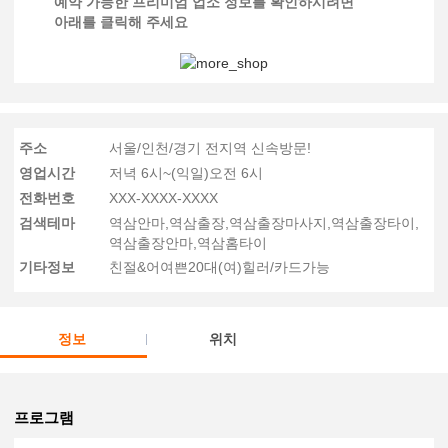
예약 가능한 프리미엄 업소 정보를 확인하시려면
아래를 클릭해 주세요
주소
서울/인천/경기 전지역 신속방문!
영업시간
저녁 6시~(익일)오전 6시
전화번호
XXX-XXXX-XXXX
검색테마
역삼안마,역삼출장,역삼출장마사지,역삼출장타이,
역삼출장안마,역삼홈타이
기타정보
친절&어여쁜20대(여)힐러/카드가능
정보
위치
프로그램