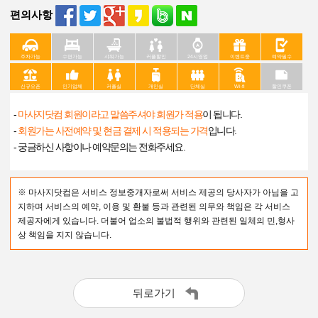
편의사항
주차가능
수면가능
샤워가능
커플할인
24시영업
이벤트중
예약필수
신규오픈
인기업체
커플실
개인실
단체실
Wi-fi
할인쿠폰
-
마사지닷컴 회원이라고 말씀주셔야 회원가 적용
이 됩니다.
-
회원가는 사전예약 및 현금 결제 시 적용되는 가격
입니다.
- 궁금하신 사항이나 예약문의는 전화주세요.
※ 마사지닷컴은 서비스 정보중개자로써 서비스 제공의 당사자가 아님을 고
지하며 서비스의 예약, 이용 및 환불 등과 관련된 의무와 책임은 각 서비스
제공자에게 있습니다. 더불어 업소의 불법적 행위와 관련된 일체의 민,형사
상 책임을 지지 않습니다.
뒤로가기