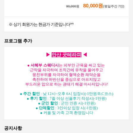
80,000원
90,000
원
(평일주간 7만)
※ 상기 회원가는 현금가 기준입니다^^
프로그램 추가
▶
안산 굿테라피
◀
●
서혜부 스웨디시
는 피부안 근육을 싸고 있는
근막을
자극하여 조직간에 유착을 풀어주고
뭉친부위를 자극하여 혈액순환 채약순을
촉진하여 하반신을 중심으로 아프지않고
부드러운 압으로 하는 권태기 해결 마사지입니다!
●
주간 할인
: 낮 12시~오후 6시 입장시(-1만원/B,C코스)
●
후기 할인
: 7줄 이상 선플후기 작성시(-1만원)
●
군인 할인
: 군인 인증 시(-1만원)
●
단체할인
: 3인이상 입장 시(-1만원)
● 커플 및 가족 고객 환영입니다
공지사항