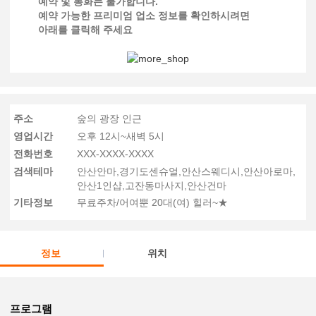
예약 및 통화는 불가합니다.
예약 가능한 프리미엄 업소 정보를 확인하시려면
아래를 클릭해 주세요
주소
숲의 광장 인근
영업시간
오후 12시~새벽 5시
전화번호
XXX-XXXX-XXXX
검색테마
안산안마,경기도센슈얼,안산스웨디시,안산아로마,
안산1인샵,고잔동마사지,안산건마
기타정보
무료주차/어여뿐 20대(여) 힐러~★
정보
위치
프로그램