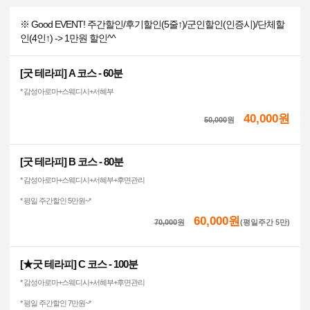
※ Good EVENT! 주간할인/후기할인(5줄↑)/군인할인(인증시)/단체할
인(4인↑) -> 1만원 할인^^
[굿 테라피] A 코스 - 60분
* 감성아로마+스웨디시+서혜부
40,000원
50,000
원
[굿 테라피] B 코스 - 80분
* 감성아로마+스웨디시+서혜부+후면관리
* 평일 주간할인 5만원~*
60,000원
70,000
원
(평일주간 5만)
[★굿 테라피] C 코스 - 100분
* 감성아로마+스웨디시+서혜부+후면관리
* 평일 주간할인 7만원~*