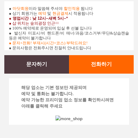
●
마닷회원
이라 말씀해 주셔야
할인적용
됩니다
● 상기 회원가는
예약
및
현금결제
시 적용됩니다
● 영업시간
: 낮 12시~새벽 5시~*
● 샵 위치는 숲의광장 인근^^
● 100% 예약제로 운영되며 입실 후 선불 입니다
● 발신자 미표시/비 핸드폰/비 매너/과음/코스거부/무단&상습캔슬
등은 예약이 불가합니다
●
문자+전화! 부재시(시간+코스) 부탁드려요!
● 문의사항은 전화주시면 친절히 안내드립니다
문자하기
전화하기
해당 업소는 기본 정보만 제공되며
예약 및 통화는 불가합니다.
예약 가능한 프리미엄 업소 정보를 확인하시려면
아래를 클릭해 주세요