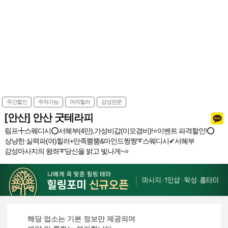
주간할인
주차가능
여자힐러
감성전문
[안산] 안산 굿테라피
림프╋스웨디시⭕서혜부(4만),가성비갑(미모겸비)!⭐️이벤트 파격할인!⭕
상냥한 실력파(여)힐러+만족뿜뿜&마인드짱짱➰스웨디시✔서혜부
감성마사지의 왕좌➰당신을 밝고 빛나게~⭐️
해당 업소는 기본 정보만 제공되며