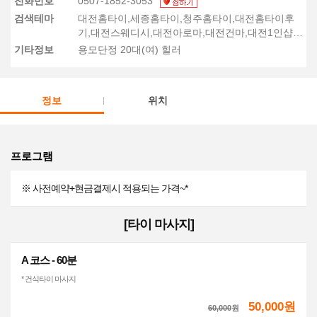
전화번호
0507-1852-3053
검색테마
대전홈타이,세종홈타이,청주홈타이,대전홈타이후
기,대전스웨디시,대전아로마,대전건마,대전1인샵,
세종스웨디시,청주스웨디시,대전출장마사지
기타정보
용모단정 20대(여) 힐러
정보
위치
프로그램
※ 사전예약+현금결제시 적용되는 가격~*
[타이 마사지]
A 코스 - 60분
* 건식타이 마사지
50,000원
60,000
원