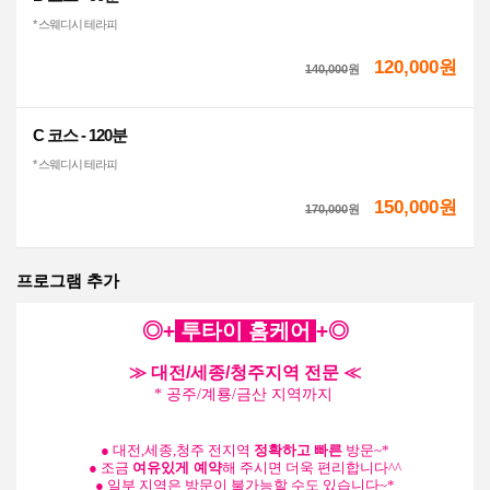
* 스웨디시 테라피
120,000원
140,000
원
C 코스 - 120분
* 스웨디시 테라피
150,000원
170,000
원
프로그램 추가
◎+
투타이
홈케어
+
◎
≫ 대전/세종/청주지역 전문 ≪
* 공주/계룡/금산 지역까지
●
대전,세종,청주 전지역
정확하고
빠른
방문~*
●
조금
여유있게 예약
해 주시면 더욱 편리합니다^^
●
일부 지역은 방문이 불가능할 수도 있습니다~*