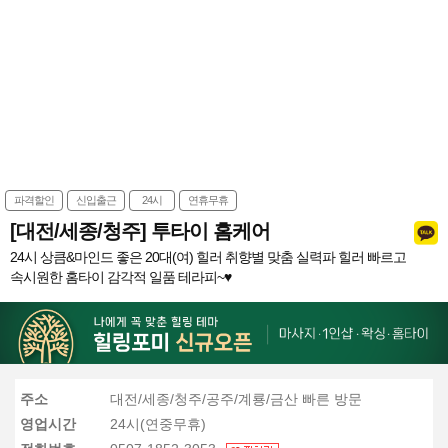
파격할인
신입출근
24시
연휴무휴
[대전/세종/청주] 투타이 홈케어
24시 상큼&마인드 좋은 20대(여) 힐러 취향별 맞춤 실력파 힐러 빠르고
속시원한 홈타이 감각적 일품 테라피~♥
주소
대전/세종/청주/공주/계룡/금산 빠른 방문
영업시간
24시(연중무휴)