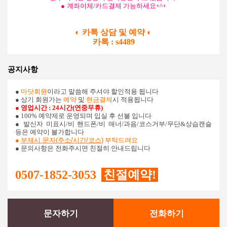
●
계좌이체/카드결제
가능하세요
+^+
◐ 카톡 상담 및 예약
◐
카톡 : s4489
공지사항
●
마닷회원
이라고 말씀해 주셔야 할인적용 됩니다
● 상기 회원가는
예약
및
현금결제
시 적용됩니다
● 영업시간 : 24시간(연중무휴)
● 100% 예약제로 운영되며 입실 후 선불 입니다
●
발신자 미표시/비 핸드폰/비 매너/과음/코스거부/무단&상습캔슬
등은 예약이 불가합니다
●
부재시 문자(주소/시간/코스)
부탁드려요
● 문의사항은 전화주시면 친절히 안내드립니다
0507-1852-3053
친절예약!
문자하기
전화하기