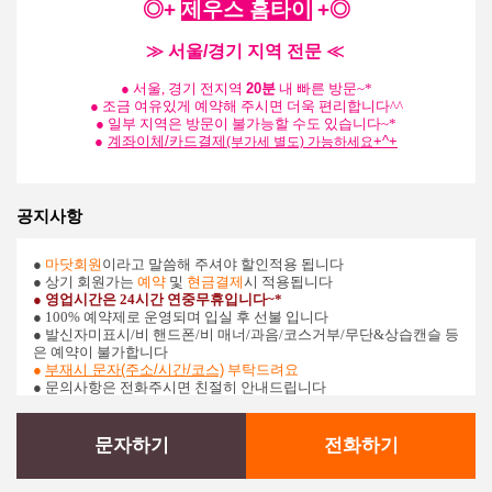
◎+
제우스
홈타이
+
◎
≫ 서울/경기 지역 전문 ≪
●
서울, 경기 전지역
20분
내 빠른
방문~*
●
조금 여유있게 예약해 주시면 더욱 편리합니다^^
●
일부 지역은 방문이 불가능할 수도 있습니다~*
●
계좌이체/카드결제
+^+
(부가세 별도) 가능하세요
공지사항
●
마닷회원
이라고 말씀해 주셔야 할인적용 됩니다
● 상기 회원가는
예약
및
현금결제
시 적용됩니다
● 영업시간은 24시간 연중무휴입니다~*
● 100% 예약제로 운영되며 입실 후 선불 입니다
●
발신자미표시/비 핸드폰/비 매너/과음/코스거부/무단&상습캔슬 등
은 예약이 불가합니다
●
부재시 문자(주소/시간/코스)
부탁드려요
● 문의사항은 전화주시면 친절히 안내드립니다
문자하기
전화하기