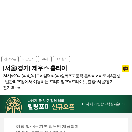
신규오픈
마감임박
24시
여자힐러
[서울/경기] 제우스 홈타이
24시⭐️20대(여)⭕미모✔실력파(여)힐러➰고품격 홈타이✔아로마&감성
+발관리!➰집에서 이용하는 프리미엄!➰⭐️프라이빗 출장~서울/경기
전지역!~⭐️
해당 업소는 기본 정보만 제공되며