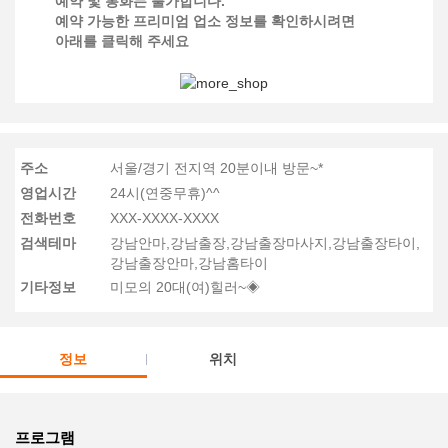
예약 및 통화는 불가합니다.
예약 가능한 프리미엄 업소 정보를 확인하시려면
아래를 클릭해 주세요
주소
서울/경기 전지역 20분이내 방문~*
영업시간
24시(연중무휴)^^
전화번호
XXX-XXXX-XXXX
검색테마
강남안마,강남출장,강남출장마사지,강남출장타이,
강남출장안마,강남홈타이
기타정보
미모의 20대(여)힐러~◈
정보
위치
프로그램