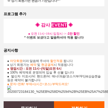
※ 상기 회원가는 현금가 기준입니다^^
프로그램 추가
◈ 감사
EVENT
◈
● 오전
11시~19시 입장시
->
-1만
할인
* 이벤트 보셨다고 말씀하셔야 적용 됩니다
공지사항
●
마닷회원
이라 말씀해 주셔야
할인적용
됩니다
● 상기 회원가는
예약
및
현금결제
시 적용됩니다
● 영업시간
: 오전 11시~(익일)오전 6시
● 100% 예약제로 운영되며 입실 후 선불 입니다
● 발신자 미표시/비 핸드폰/비 매너/과음/코스거부/무단&상습캔슬
등은 예약이 불가합니다
●
문자+전화! 부재시(시간+코스) 부탁드려요!