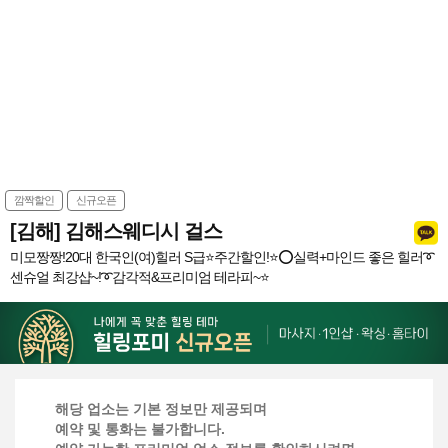
깜짝할인
신규오픈
[김해] 김해스웨디시 걸스
미모짱짱!20대 한국인(여)힐러 S급⭐️주간할인!⭐️⭕실력+마인드 좋은 힐러➰
센슈얼 최강샵~!➰감각적&프리미엄 테라피~⭐️
해당 업소는 기본 정보만 제공되며
예약 및 통화는 불가합니다.