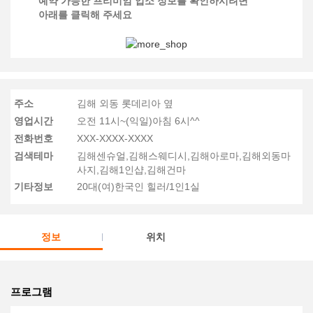
예약 가능한 프리미엄 업소 정보를 확인하시려면
아래를 클릭해 주세요
주소
김해 외동 롯데리아 옆
영업시간
오전 11시~(익일)아침 6시^^
전화번호
XXX-XXXX-XXXX
검색테마
김해센슈얼,김해스웨디시,김해아로마,김해외동마
사지,김해1인샵,김해건마
기타정보
20대(여)한국인 힐러/1인1실
정보
위치
프로그램