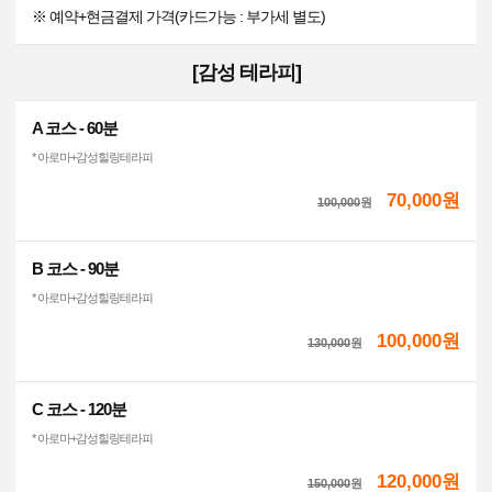
※ 예약+현금결제 가격(카드가능 : 부가세 별도)
[감성 테라피]
A 코스 - 60분
* 아로마+감성힐링테라피
70,000원
100,000
원
B 코스 - 90분
* 아로마+감성힐링테라피
100,000원
130,000
원
C 코스 - 120분
* 아로마+감성힐링테라피
120,000원
150,000
원