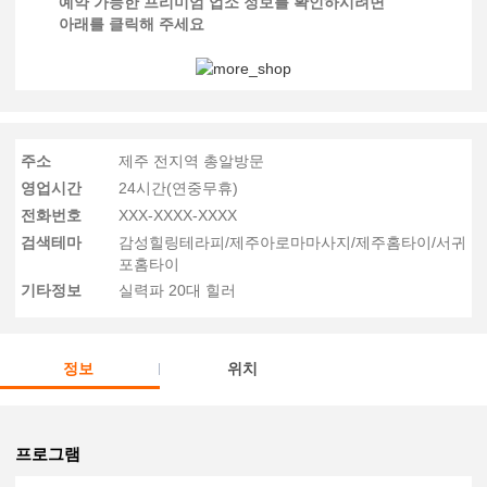
예약 가능한 프리미엄 업소 정보를 확인하시려면
아래를 클릭해 주세요
주소
제주 전지역 총알방문
영업시간
24시간(연중무휴)
전화번호
XXX-XXXX-XXXX
검색테마
감성힐링테라피/제주아로마마사지/제주홈타이/서귀
포홈타이
기타정보
실력파 20대 힐러
정보
위치
프로그램