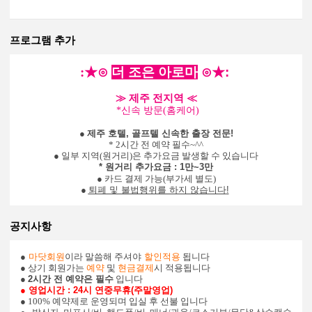
프로그램 추가
:
★
⊙
더 조은 아로마
⊙
★
:
≫
제주 전지역
≪
*신속 방문(홈케어)
●
제주 호텔, 골프텔 신속한 출장 전문!
* 2시간 전 예약 필수~^^
● 일부 지역(원거리)은 추가요금 발생할 수 있습니다
* 원거리 추가요금 : 1만~3만
● 카드 결제 가능(부가세 별도)
●
퇴폐 및 불법행위를 하지 않습니다
​!
공지사항
●
마닷회원
이라 말씀해 주셔야
할인적용
됩니다
● 상기 회원가는
예약
및
현금결제
시 적용됩니다
●
2시간 전 예약은 필수
입니다
● 영업시간 : 24시 연중무휴(주말영업)
● 100% 예약제로 운영되며 입실 후 선불 입니다