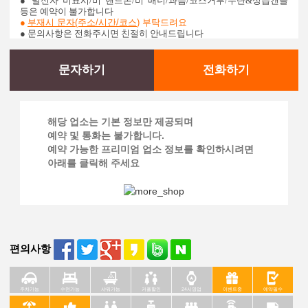
●
발신자 미표시/비 핸드폰/비 매너/과음/코스거부/무단&상습캔슬
등은 예약이 불가합니다
●
부재시 문자(주소/시간/코스
)
부탁드려요
● 문의사항은 전화주시면 친절히 안내드립니다
문자하기
전화하기
해당 업소는 기본 정보만 제공되며
예약 및 통화는 불가합니다.
예약 가능한 프리미엄 업소 정보를 확인하시려면
아래를 클릭해 주세요
편의사항
주차가능
수면가능
샤워가능
커플할인
24시영업
이벤트중
예약필수