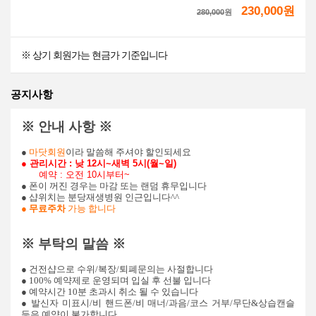
230,000원
280,000
원
※ 상기 회원가는 현금가 기준입니다
공지사항
※ 안내 사항 ※
●
마닷회원
이라 말씀해 주셔야 할인되세요
● 관리시간 : 낮 12시~새벽 5시(월~일)
예약
: 오전 10시부터~
● 폰이 꺼진 경우는 마감 또는 랜덤 휴무입니다
● 샵위치는 분당재생병원 인근입니다^^
●
무료주차
가능 합니다
※ 부탁의 말씀 ※
● 건전샵으로 수위/복장/퇴폐문의는 사절합니다
● 100% 예약제로 운영되며 입실 후 선불 입니다
● 예약시간 10분 초과시 취소 될 수 있습니다
● 발신자 미표시/비 핸드폰/비 매너/과음/코스 거부/무단&상습캔슬
등은 예약이 불가합니다