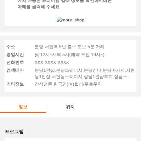
예약 가능한 프리미엄 업소 정보를 확인하시려면
아래를 클릭해 주세요
주소
분당 서현역 5번 출구 도보 5분 거리
영업시간
낮 12시~새벽 5시(예약:오전 10시~)
전화번호
XXX-XXXX-XXXX
검색테마
분당1인샵,분당스웨디시,분당건마,분당마사지,서현
동1인샵,서현동스웨디시,성남1인샵후기,성남스웨
디시후기
기타정보
감성전문 한국인(여)힐러/무료주차
정보
위치
프로그램