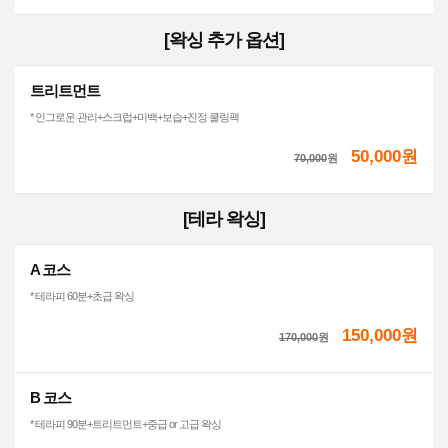
[왁싱 추가 옵션]
트리트먼트
* 인그로운 관리+스크럽+미백+보습+진정 쿨링팩
50,000원
70,000
원
[테라 왁싱]
A 코스
* 테라피 60분+초급 왁싱
150,000원
170,000
원
B 코스
* 테라피 90분+트리트먼트+중급 or 고급 왁싱