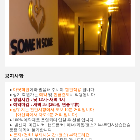
공지사항
●
마닷회원
이라 말씀해 주셔야
할인적용
됩니다
● 상기 회원가는
예약
및
현금결제
시 적용됩니다
● 영업시간
: 낮 12시~새벽 4시
● 예약마감
: 새벽 3시(365일 연중무휴)
● 샵위치는 천안시청에서 도보 10분 거리입니다
[아산역에서 차로 6분 거리 입니다]
● 100% 예약제로 운영되며 입실 후 선불 입니다
● 발신자 미표시/비 핸드폰/비 매너/과음/코스거부/무단&상습캔슬
등은 예약이 불가합니다
●
문자+전화! 부재시(시간+코스) 부탁드려요!
● 문의사항은 전화주시면 친절히 안내드립니다