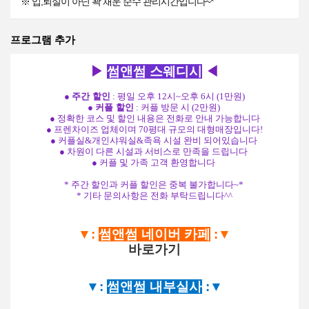
※ 입,퇴실이 아닌 꽉 채운 순수 관리시간입니다~*
프로그램 추가
▶
썸앤썸 스웨디시
◀
●
주간 할인
: 평일 오후 12시~오후 6시 (1만원)
●
커플 할인
: 커플 방문 시 (2만원)
● 정확한 코스 및 할인 내용은 전화로 안내 가능합니다
● 프렌차이즈 업체이며 70평대 규모의 대형매장입니다!
● 커플실&개인샤워실&족욕 시설 완비 되어있습니다
● 차원이 다른 시설과 서비스로 만족을 드립니다
● 커플 및 가족 고객 환영합니다
* 주간 할인과 커플 할인은 중복 불가합니다~*
* 기타 문의사항은 전화 부탁드립니다^^
▼:
썸앤썸 네이버 카페
:
▼
바로가기
▼:
썸앤썸 내부실사
:
▼