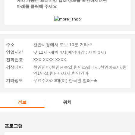
예약 가능한 프리미엄 업소 정보를 확인하시려면
아래를 클릭해 주세요
주소
천안시청에서 도보 10분 거리~*
영업시간
낮 12시~새벽 4시(예약마감 : 새벽 3시)
전화번호
XXX-XXXX-XXXX
검색테마
천안안마,천안센슈얼,천안스웨디시,천안아로마,천
안1인샵,천안마사지,천안건마
기타정보
무료주차/20대(여) 한국인 힐러~★
정보
위치
프로그램