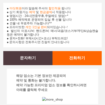
●
마닷회원
이라 말씀해 주셔야
할인적용
됩니다
● 상기 회원가는
예약
및
현금결제
시 적용됩니다
● 영업시간
: 24시(연중무휴,주말에도 영업)~*
● 100% 예약제로 운영되며 입실 후 선불 입니다
● 건물 내 무료주차 가능합니다^^
● 프라이빗한
개인 1인실
완비
되어있습니다~!
● 발신자 미표시/비 핸드폰/비 매너/과음/코스거부/무단&상습캔슬
등은 예약이 불가합니다
●
문자+전화! 부재시(시간+코스) 부탁드려요!
● 문의사항은 전화주시면 친절히 안내드립니다
문자하기
전화하기
해당 업소는 기본 정보만 제공되며
예약 및 통화는 불가합니다.
예약 가능한 프리미엄 업소 정보를 확인하시려면
아래를 클릭해 주세요