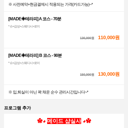
※ 사전예약+현금결제시 적용되는 가격(카드가능)~*
[MADE◈테라피] A 코스 - 70분
* 슈+감성+스웨디시+로미
110,000원
130,000
원
[MADE◈테라피] B 코스 - 90분
* 슈+감성+스웨디시+로미
130,000원
150,000
원
※ 입,퇴실이 아닌 꽉 채운 순수 관리시간입니다~*
프로그램 추가
✿
◕
메이드 샵실사
◕
✿