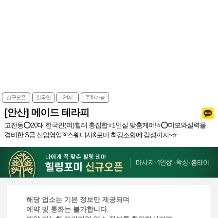
신규오픈
한국인
24시
주차가능
[안산] 메이드 테라피
고잔동⭕20대 한국인(여)힐러 총집합⭐️1인실 맞춤케어!⭐️⭕미모와실력을
겸비한 S급 신입영입➰스웨디시&로미 최강조합에 감성까지~⭐️
해당 업소는 기본 정보만 제공되며
예약 및 통화는 불가합니다.