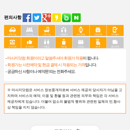
편의사항
주차가능
수면가능
샤워가능
커플할인
24시영업
이벤트중
예약필수
신규오픈
인기업체
커플실
개인실
단체실
Wi-fi
할인쿠폰
-
마사지닷컴 회원이라고 말씀주셔야 회원가 적용
이 됩니다.
-
회원가는 사전예약 및 현금 결제 시 적용되는 가격
입니다.
- 궁금하신 사항이나 예약문의는 전화주세요.
※ 마사지닷컴은 서비스 정보중개자로써 서비스 제공의 당사자가 아님을 고
지하며 서비스의 예약, 이용 및 환불 등과 관련된 의무와 책임은 각 서비스
제공자에게 있습니다. 더불어 업소의 불법적 행위와 관련된 일체의 민,형사
상 책임을 지지 않습니다.