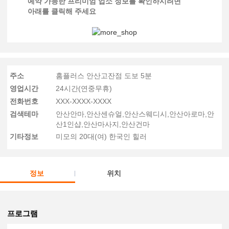
예약 가능한 프리미엄 업소 정보를 확인하시려면
아래를 클릭해 주세요
주소
홈플러스 안산고잔점 도보 5분
영업시간
24시간(연중무휴)
전화번호
XXX-XXXX-XXXX
검색테마
안산안마,안산센슈얼,안산스웨디시,안산아로마,안
산1인샵,안산마사지,안산건마
기타정보
미모의 20대(여) 한국인 힐러
정보
위치
프로그램