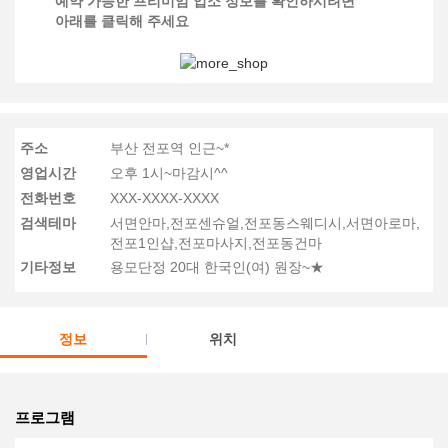
예약 가능한 프리미엄 업소 정보를 확인하시려면
아래를 클릭해 주세요
주소
부산 전포역 인근~*
영업시간
오후 1시~마감시^^
전화번호
XXX-XXXX-XXXX
검색테마
서면안마,전포센슈얼,전포동스웨디시,서면아로마,
전포1인샵,전포마사지,전포동건마
기타정보
용모단정 20대 한국인(여) 원장~★
정보
위치
프로그램