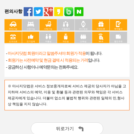
편의사항
주차가능
수면가능
샤워가능
커플할인
24시영업
이벤트중
예약필수
신규오픈
인기업체
커플실
개인실
단체실
Wi-fi
할인쿠폰
-
마사지닷컴 회원이라고 말씀주셔야 회원가 적용
이 됩니다.
-
회원가는 사전예약 및 현금 결제 시 적용되는 가격
입니다.
- 궁금하신 사항이나 예약문의는 전화주세요.
※ 마사지닷컴은 서비스 정보중개자로써 서비스 제공의 당사자가 아님을 고
지하며 서비스의 예약, 이용 및 환불 등과 관련된 의무와 책임은 각 서비스
제공자에게 있습니다. 더불어 업소의 불법적 행위와 관련된 일체의 민,형사
상 책임을 지지 않습니다.
뒤로가기