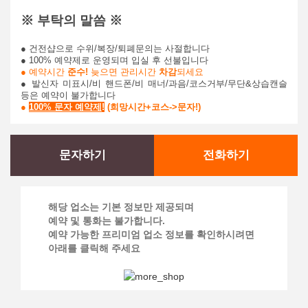
※ 부탁의 말씀 ※
● 건전샵으로 수위/복장/퇴폐문의는 사절합니다
● 100% 예약제로 운영되며 입실 후 선불입니다
● 예약시간
준수!
늦으면 관리시간
차감
되세요
● 발신자 미표시/비 핸드폰/비 매너/과음/코스거부/무단&상습캔슬
등은 예약이 불가합니다
●
100% 문자 예약제
!
(희망시간+코스->문자!)
문자하기
전화하기
해당 업소는 기본 정보만 제공되며
예약 및 통화는 불가합니다.
예약 가능한 프리미엄 업소 정보를 확인하시려면
아래를 클릭해 주세요