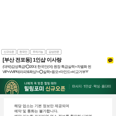
신규오픈
한국인
주차가능
감성전문
[부산 전포동] 1인샵 이사랑
(대박)감성특급!⭕20대 한국인(여) 원장 특급실력⭐️차별화 된
VIP+VVIP테라피!&왁싱!⭐️⭕실력+용모+마인드=비교거부➰
해당 업소는 기본 정보만 제공되며
예약 및 통화는 불가합니다.