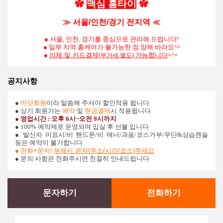
✿
맥심
홈타이
✿
≫ 서울/인천/경기 전지역 ≪
● 서울, 인천, 경기를 중심으로 관리해 드립니다!
● 일부 지역 홈케어가 불가능한 점 양해 바라요^^
●
이체 및 카드결제
가능
합니다
+^+
(부가세 별도)
공지사항
●
마닷회원
이라 말씀해 주셔야 할인적용 됩니다
● 상기 회원가는
예약
및
현금결제
시 적용됩니다
● 영업시간 : 오후 6시~오전 9시까지
● 100% 예약제로 운영되며 입실 후 선불 입니다
●
발신자 미표시/비 핸드폰/비 매너/과음/코스거부/무단&상습캔슬
등은 예약이 불가합니다
●
전화+문자!
부재시 문자(주소/시간/코스)주세요
● 문의 사항은 전화주시면 친절히 안내드립니다
문자하기
전화하기