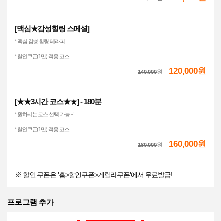
[맥심★감성힐링 스페셜]
* 맥심 감성 힐링 테라피
* 할인쿠폰(1만) 적용 코스
120,000원
140,000
원
[★★3시간 코스★★] - 180분
* 원하시는 코스 선택 가능~!
* 할인쿠폰(1만) 적용 코스
160,000원
180,000
원
※ 할인 쿠폰은 '홈>할인쿠폰>게릴라쿠폰'에서 무료발급!
프로그램 추가