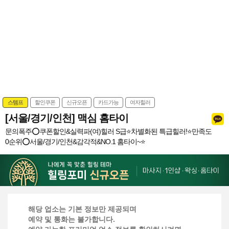
스템프
할인쿠폰
신규오픈
카드가능
여자힐러
[서울/경기/인천] 맥심 홈타이
문의폭주⭕쿠폰할인&실력파(여)힐러 S급⭐️차별화된 특급힐러!⭐️만족도
0순위⭕서울/경기/인천&감각적&NO.1 홈타이~⭐️
해당 업소는 기본 정보만 제공되며
예약 및 통화는 불가합니다.