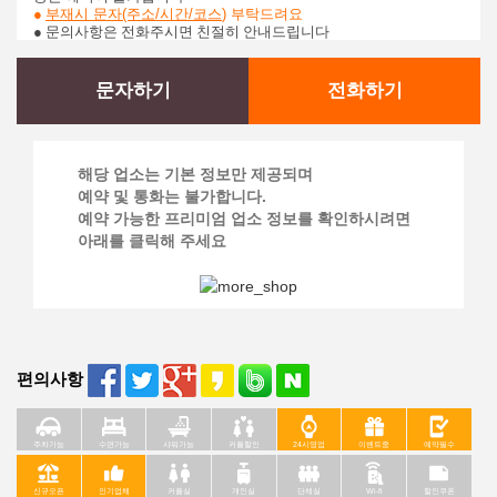
●
부재시 문자(주소/시간/코스
)
부탁드려요
● 문의사항은 전화주시면 친절히 안내드립니다
문자하기
전화하기
해당 업소는 기본 정보만 제공되며
예약 및 통화는 불가합니다.
예약 가능한 프리미엄 업소 정보를 확인하시려면
아래를 클릭해 주세요
편의사항
주차가능
수면가능
샤워가능
커플할인
24시영업
이벤트중
예약필수
신규오픈
인기업체
커플실
개인실
단체실
Wi-fi
할인쿠폰