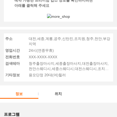
예약 가능한 프리미엄 업소 정보를 확인하시려면
아래를 클릭해 주세요
주소
대전,세종,계룡,공주,신탄진,조치원,청주,천안,부강
지역
영업시간
24시(연중무휴)
전화번호
XXX-XXXX-XXXX
검색테마
청주출장마사지,세종출장마사지,대전출장마사지,
천안스웨디시,세종스웨디시,대전스웨디시,조치원
출장안마후기,대전둔산건마후기,걔룡건마후기
기타정보
용모단정 20대(여)힐러
정보
위치
프로그램