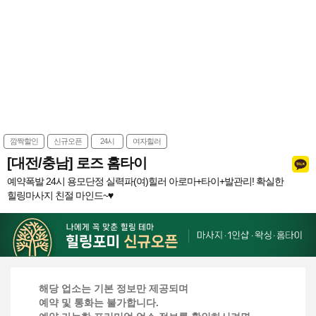
깜짝할인
신규오픈
24시
여자힐러
[대전/충남] 로즈 홈타이
예약폭발 24시 용모단정 실력파(여)힐러 아로마+타이+발관리! 확실한
힐링마사지 친절 마인드~♥
해당 업소는 기본 정보만 제공되며
예약 및 통화는 불가합니다.