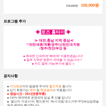
150,000원
170,000
원
프로그램 추가
◈
로즈 홈타이
◈
≫ 대전,충남 지역 중심≪
* 대전/세종/계룡/공주/신탄진/조치원
/청주/천안/부강 등
● 최대한 신속하게! 빠르게! 이동하겠습니다!
● 일부 지역은 방문이 어려울 수 있습니다^^
● 카드 결제 가능(부가세 별도~)
공지사항
●
마닷회원
이라 말씀해 주셔야
할인적용
됩니다
● 상기 회원가는
예약
및
현금결제
시 적용됩니다
● 영업시간 : 24시(연중무휴)
● 100% 예약제로 운영되며 입실 후 선불 입니다
●
발신자 미표시/비 핸드폰/비 매너/과음/코스거부/무단&상습캔슬
등은 예약이 불가합니다