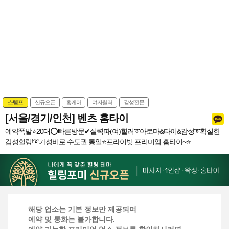
스템프
신규오픈
홈케어
여자힐러
감성전문
[서울/경기/인천] 벤츠 홈타이
예약폭발⭐️20대⭕빠른방문✔실력파(여)힐러➰아로마&타이&감성➰확실한
감성힐링!➰가성비로 수도권 통일⭐️프라이빗 프리미엄 홈타이~⭐️
해당 업소는 기본 정보만 제공되며
예약 및 통화는 불가합니다.