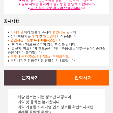
● 일부 지역은 홈케어가 불가능한 점 양해 바랍니다^^
●
믿고 찾는 전문 홈타이 업체입니다
+^+
공지사항
●
마닷회원
이라 말씀해 주셔야
할인적용
됩니다
● 상기 회원가는
예약
및
현금결제
시 적용됩니다
●
영업시간 : 오후 6시 30분~오전 8시
● 100% 예약제로 운영되며 입실 후 선불 입니다
●
발신자 미표시/비 핸드폰/비 매너/과음/코스거부/무단&상습캔슬
등은 예약이 불가합니다
●
부재시 문자(주소/시간/코스
)
부탁드려요
● 문의사항은 전화주시면 친절히 안내드립니다
문자하기
전화하기
해당 업소는 기본 정보만 제공되며
예약 및 통화는 불가합니다.
예약 가능한 프리미엄 업소 정보를 확인하시려면
아래를 클릭해 주세요