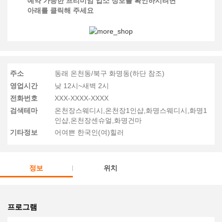
예약 가능한 프리미엄 업소 정보를 확인하시려면
아래를 클릭해 주세요
주소
동래 온천동/북구 화명동(하단 참조)
영업시간
낮 12시~새벽 2시
전화번호
XXX-XXXX-XXXX
검색테마
온천장스웨디시,온천장1인샵,화명스웨디시,화명1
인샵,온천장센슈얼,화명건마
기타정보
어여쁜 한국인(여)힐러
정보
위치
프로그램