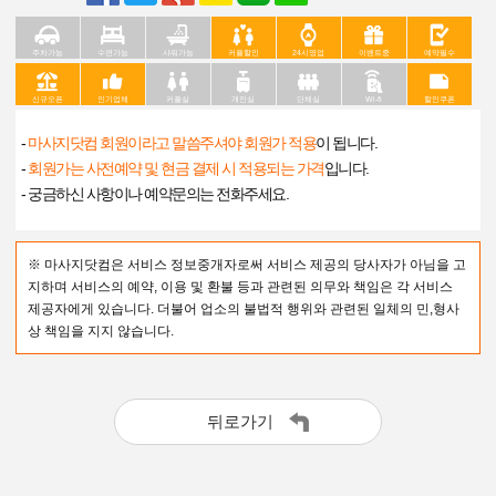
주차가능
수면가능
샤워가능
커플할인
24시영업
이벤트중
예약필수
신규오픈
인기업체
커플실
개인실
단체실
Wi-fi
할인쿠폰
-
마사지닷컴 회원이라고 말씀주셔야 회원가 적용
이 됩니다.
-
회원가는 사전예약 및 현금 결제 시 적용되는 가격
입니다.
- 궁금하신 사항이나 예약문의는 전화주세요.
※ 마사지닷컴은 서비스 정보중개자로써 서비스 제공의 당사자가 아님을 고
지하며 서비스의 예약, 이용 및 환불 등과 관련된 의무와 책임은 각 서비스
제공자에게 있습니다. 더불어 업소의 불법적 행위와 관련된 일체의 민,형사
상 책임을 지지 않습니다.
뒤로가기