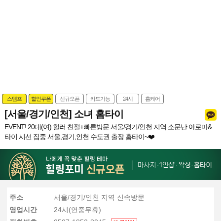
스템프
할인쿠폰
신규오픈
카드가능
24시
홈케어
[서울/경기/인천] 소녀 홈타이
EVENT! 20대(여) 힐러 친절+빠른방문 서울/경기/인천 지역 소문난 아로마&
타이 시선 집중 서울,경기,인천 수도권 출장 홈타이~❤️
주소
서울/경기/인천 지역 신속방문
영업시간
24시(연중무휴)