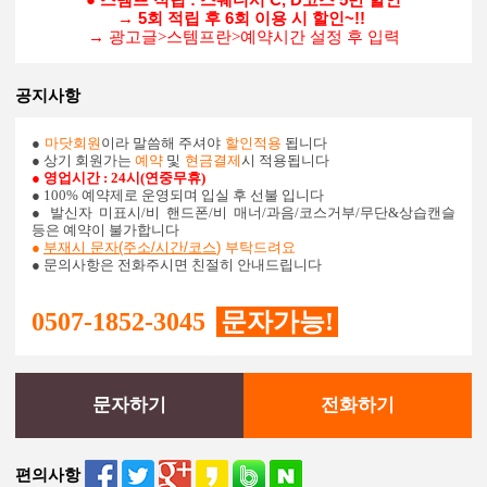
→ 5회 적립 후 6회 이용 시 할인~!!
→ 광고글>스템프란>예약시간 설정 후 입력
공지사항
●
마닷회원
이라 말씀해 주셔야
할인적용
됩니다
● 상기 회원가는
예약
및
현금결제
시 적용됩니다
● 영업시간 : 24시(연중무휴)
● 100% 예약제로 운영되며 입실 후 선불 입니다
●
발신자 미표시/비 핸드폰/비 매너/과음/코스거부/무단&상습캔슬
등은 예약이 불가합니다
●
부재시 문자(주소/시간/코스
)
부탁드려요
● 문의사항은 전화주시면 친절히 안내드립니다
0507-1852-3045
문자가능!
문자하기
전화하기
편의사항