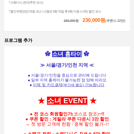
* 스웨디시 관리(추천 코스)
* 할인쿠폰(1만) 적용 코스 / 스템프 5회 적립 후 6회 이용 시 5만 할인 코스
230,000원
250,000
원
(쿠폰시 22만)
프로그램 추가
✿
소녀
홈타이
✿
≫ 서울/경기/인천 지역 ≪
● 서울/경기/인천을 중심으로 관리해 드립니다
● 일부 지역 홈케어가 불가능한 점 양해 바라요
●
이체 및 카드결제
가능
합니다
(부가세 별도)
★
소녀 EVENT
★
●
전 코스 회원할인가
(코스표 참조)
~!!
●
쿠폰 할인 : 게릴라 쿠폰 다운시 1만 할인
→ 첫 방문 고객에 한함 / 중복 할인 불가~!!
●
스템프 적립 : 스웨디시 C, D코스 5만 할인