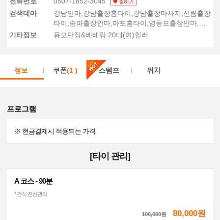
전화번호
0507-1852-3045
검색테마
강남안마,강남출장홈타이,강남출장마사지,신림출장
타이,송파출장안마,마포홈타이,영등포출장안마,구
로출장안마,영등포홈타이,역삼동홈타이,송파홈타
기타정보
용모단정&베테랑 20대(여)힐러
이
정보
쿠폰
(1 )
스템프
위치
프로그램
※ 현금결제시 적용되는 가격
[타이 관리]
A 코스 - 90분
* 건식 전신관리
80,000원
100,000
원