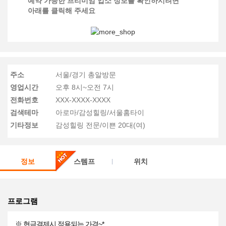
예약 가능한 프리미엄 업소 정보를 확인하시려면
아래를 클릭해 주세요
주소
서울/경기 총알방문
영업시간
오후 8시~오전 7시
전화번호
XXX-XXXX-XXXX
검색테마
아로마/감성힐링/서울홈타이
기타정보
감성힐링 전문/이쁜 20대(여)
정보
스템프
위치
프로그램
※ 현금결제시 적용되는 가격~*