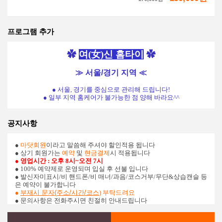
프로그램 추가
✿
여
(
女
)
신
홈타이
✿
≫ 서울/경기 지역 ≪
● 서울, 경기를 중심으로 관리해 드립니다!
● 일부 지역 홈케어가 불가능한 점 양해 바라요^^
공지사항
●
마닷회원
이라고 말씀해 주셔야 할인적용 됩니다
● 상기 회원가는
예약
및
현금결제
시 적용됩니다
● 영업시간 : 오후 8시~오전 7시
● 100% 예약제로 운영되며 입실 후 선불 입니다
●
발신자미표시/비 핸드폰/비 매너/과음/코스거부/무단&상습캔슬 등
은 예약이 불가합니다
●
부재시 문자(주소/시간/코스
) 부탁드려요
● 문의사항은 전화주시면 친절히 안내드립니다