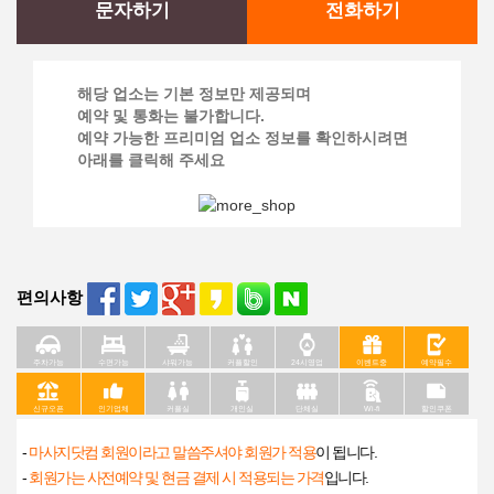
문자하기
전화하기
해당 업소는 기본 정보만 제공되며
예약 및 통화는 불가합니다.
예약 가능한 프리미엄 업소 정보를 확인하시려면
아래를 클릭해 주세요
편의사항
주차가능
수면가능
샤워가능
커플할인
24시영업
이벤트중
예약필수
신규오픈
인기업체
커플실
개인실
단체실
Wi-fi
할인쿠폰
-
마사지닷컴 회원이라고 말씀주셔야 회원가 적용
이 됩니다.
-
회원가는 사전예약 및 현금 결제 시 적용되는 가격
입니다.