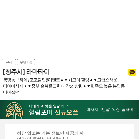
24시
수면가능
[청주시] 라마타이
봉명동『타이§조조할인§이벤트▲▼최고의 힐링▲▼고급스러운
타이마사지▲▼중부 순복음교회 대각선 방향▲▼만족도 높은 봉명동
타이샵~*
해당 업소는 기본 정보만 제공되며