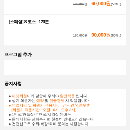
60,000원
120,000
원
(50%↓)
[스폐셜] S 코스 - 120분
90,000원
180,000
원
(50%↓)
프로그램 추가
공지사항
●
마닷회원
이라 말씀해 주셔야
할인적용
됩니다
● 상기 회원가는
예약
및
현금결제
시 적용됩니다
● 영업시간 및 회원가 적용시간 : 24시간 연중무휴
[회원가 적용시간 : 오전 10시~오후 8시]
● 1인실/커플실/수면실/샤워실 완비^^
● 문의사항은 전화주시면 친절히 안내드리겠습니다
● 건전샵으로 수위/복장/퇴폐 문의는 사절합니다