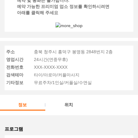
예약 및 통화는 불가합니다.
예약 가능한 프리미엄 업소 정보를 확인하시려면
아래를 클릭해 주세요
주소
충북 청주시 흥덕구 봉명동 2848번지 2층
영업시간
24시간(연중무휴)
전화번호
XXX-XXXX-XXXX
검색테마
타이/아로마/커플마사지
기타정보
무료주차/1인실/커플실/수면실
정보
위치
프로그램