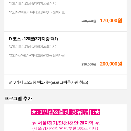
* 1(로미로미,감성,슈테라피,스웨디시)
* 2(건식or아로마+자세교정) / 3(1+2 선택가능)
170,000원
200,000
원
D 코스 - 120분(3가지중 택1)
* 1(로미로미,감성,슈테라피,스웨디시)
* 2(건식or아로마+자세교정) / 3(1+2 선택가능)
200,000원
230,000
원
※ 3가지 코스 중 택1가능(프로그램추가란 참조)
프로그램 추가
★:
1인샵&출장 공유[남] :
★
≫ 서울/경기/인천/천안 전지역 ≪
(서울
/경기/인천/평택/부천
100km
이내
)