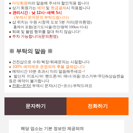
●
마닷회원
이라 말씀해 주셔야 할인적용 됩니다
● 상기 회원가는
예약
및
현금결제
시 적용됩니다
● 관리시간 : 낮 12시~새벽 5시
(부재시 문자문의 부탁드립니다)
● 샵 위치는 수원 시청역 도보 5분 거리(문의환영)
홈케어 포함
(
경기도/서울/천안/평택
100km
이내)
● 퇴폐 및 불법 행위를 절대 하지 않습니다!​
● 주차 가능합니다(문의환영).
※ 부탁의 말씀 ※
● 건전샵으로 수위/복장/퇴폐문의는 사절합니다
● 100% 예약제로 운영되며 후불 결제입니다
● 예약시간 10분 초과시 미리 말씀해주세요~!
● 발신자 미표시/비 핸드폰/비 매너/과음/코스거부/무단&상습캔슬
등은 예약이 불가합니다
●
전화+문자!
부재시 문자(시간+코스) 부탁드려요
문자하기
전화하기
해당 업소는 기본 정보만 제공되며