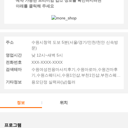
예약 가능한 프리미엄 업소 정보를 확인하시려면
아래를 클릭해 주세요
주소
수원시청역 도보 5분(서울/경기/인천/천안 신속방
문)
영업시간
낮 12시~새벽 5시
전화번호
XXX-XXXX-XXXX
검색테마
수원여성전용마사지후기,수원아로마,수원건마후
기,수원스웨디시,수원1인샵,부천1인샵,부천스웨디
시후기
기타정보
용모단정 실력파(남)힐러
정보
위치
프로그램