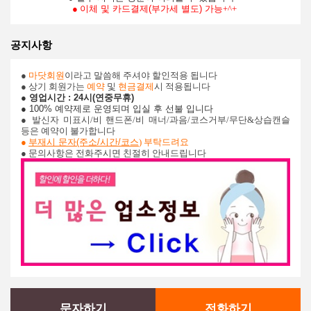
●
이체 및 카드결제
(부가세 별도) 가능
+^+
공지사항
●
마닷회원
이라고 말씀해 주셔야 할인적용 됩니다
● 상기 회원가는
예약
및
현금결제
시 적용됩니다
● 영업시간 : 24시(연중무휴)
● 100% 예약제로 운영되며 입실 후 선불 입니다
●
발신자 미표시/비 핸드폰/비 매너/과음/코스거부/무단&상습캔슬
등은 예약이 불가합니다
●
부재시 문자(주소/시간/코스
) 부탁드려요
● 문의사항은 전화주시면 친절히 안내드립니다
문자하기
전화하기