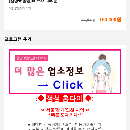
[감성◈힐링] B 코스 - 180분
* 감성힐링 테라피
180,000원
360,000
원
프로그램 추가
정성 홈타이
:
:
◆
◆
≫
서울/경기/인천 지역
≪
* 빠른 도착 기대~!!
● 최대한 신속하게! 빠르게! 이동하겠습니다!
● 일부 지역은 방문이 어려울 수 있습니다^^