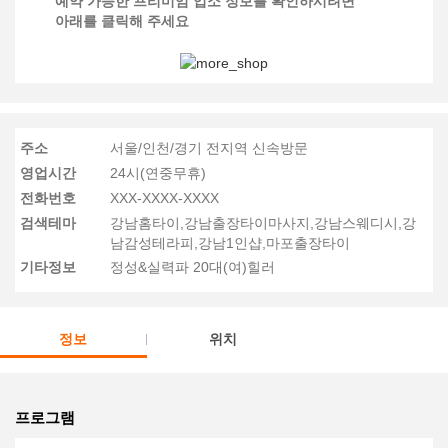
예약 가능한 프리미엄 업소 정보를 확인하시려면
아래를 클릭해 주세요
주소
서울/인천/경기 전지역 신속방문
영업시간
24시(연중무휴)
전화번호
XXX-XXXX-XXXX
검색테마
강남홈타이,강남출장타이마사지,강남스웨디시,강
남감성테라피,강남1인샵,마포출장타이
기타정보
정성&실력파 20대(여)힐러
정보
위치
프로그램