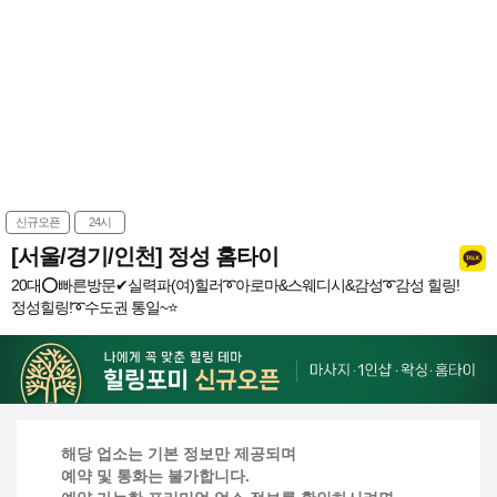
신규오픈
24시
[서울/경기/인천] 정성 홈타이
20대⭕빠른방문✔실력파(여)힐러➰아로마&스웨디시&감성➰감성 힐링!
정성힐링!➰수도권 통일~⭐️
해당 업소는 기본 정보만 제공되며
예약 및 통화는 불가합니다.