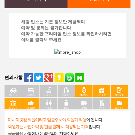
해당 업소는 기본 정보만 제공되며
예약 및 통화는 불가합니다.
예약 가능한 프리미엄 업소 정보를 확인하시려면
아래를 클릭해 주세요
편의사항
주차가능
수면가능
샤워가능
커플할인
24시영업
이벤트중
예약필수
신규오픈
인기업체
커플실
개인실
단체실
Wi-fi
할인쿠폰
-
마사지닷컴 회원이라고 말씀주셔야 회원가 적용
이 됩니다.
-
회원가는 사전예약 및 현금 결제 시 적용되는 가격
입니다.
- 궁금하신 사항이나 예약문의는 전화주세요.