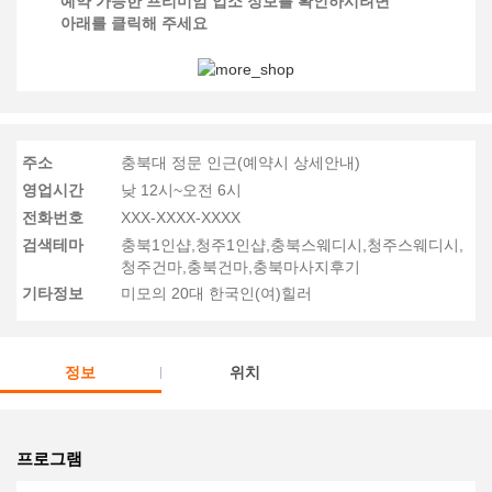
예약 가능한 프리미엄 업소 정보를 확인하시려면
아래를 클릭해 주세요
주소
충북대 정문 인근(예약시 상세안내)
영업시간
낮 12시~오전 6시
전화번호
XXX-XXXX-XXXX
검색테마
충북1인샵,청주1인샵,충북스웨디시,청주스웨디시,
청주건마,충북건마,충북마사지후기
기타정보
미모의 20대 한국인(여)힐러
정보
위치
프로그램