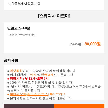
※ 현금결제시 적용 가격
[스웨디시 아로마]
단일코스 - 60분
* 스웨디시 + 아로마 테라피
80,000원
100,000
원
공지사항
●
마닷회원
이라고 말씀해 주셔야 할인적용 됩니다
● 상기 회원가는
예약
및
현금결제
시 적용됩니다
● 영업시간 : 낮 12시~오전 6시
● 100% 예약제로 운영되며 입실 후 선불 입니다
●
발신자 미표시/비 핸드폰/비 매너/과음/코스거부/무단&상습캔슬
등은 예약이 불가합니다
●
부재시 문자(주소/시간/코스
) 부탁드려요
● 문의사항은 전화주시면 친절히 안내드립니다