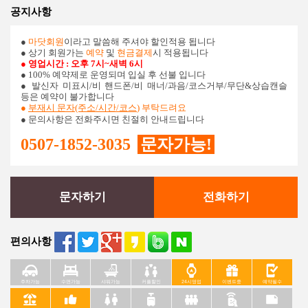
공지사항
●
마닷회원
이라고 말씀해 주셔야 할인적용 됩니다
● 상기 회원가는
예약
및
현금결제
시 적용됩니다
● 영업시간 : 오후 7시~새벽 6시
● 100% 예약제로 운영되며 입실 후 선불 입니다
●
발신자 미표시/비 핸드폰/비 매너/과음/코스거부/무단&상습캔슬
등은 예약이 불가합니다
●
부재시 문자(주소/시간/코스
) 부탁드려요
● 문의사항은 전화주시면 친절히 안내드립니다
0507-1852-3035
문자가능!
문자하기
전화하기
편의사항
주차가능
수면가능
샤워가능
커플할인
24시영업
이벤트중
예약필수