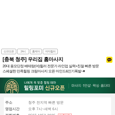
신규오픈
24시
홈케어
여자힐러
[충북 청주] 우리집 홈마사지
20대 용모단정 베테랑(여)힐러 전문가 라인업 실력+친절 빠른 방문
스페셜한 만족힐링 크림마사지 오픈 마인드&인기폭발~♥
주소
청주 전지역 빠른 방문
영업시간
오후 7시~새벽 6시