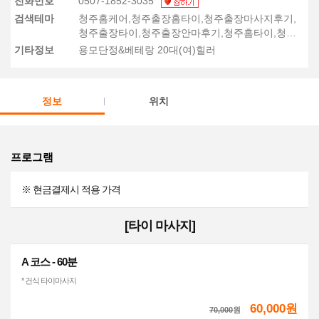
전화번호
0507-1852-3035
검색테마
청주홈케어,청주출장홈타이,청주출장마사지후기,
청주출장타이,청주출장안마후기,청주홈타이,청주
스웨디시후기,청주1인샵
기타정보
용모단정&베테랑 20대(여)힐러
정보
위치
프로그램
※ 현금결제시 적용 가격
[타이 마사지]
A 코스 - 60분
* 건식 타이마사지
60,000원
70,000
원