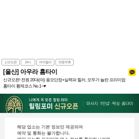
신규오픈
24시
여자힐러
연중무휴
[울산] 아우라 홈타이
신규오픈! 전원 20대(여) 용모단정+실력파 힐러, 모두가 놀란 프리미엄
홈타이 황제코스 No.1~♥
해당 업소는 기본 정보만 제공되며
예약 및 통화는 불가합니다.