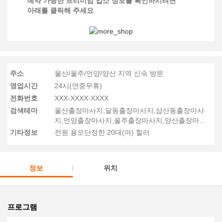
예약 가능한 프리미엄 업소 정보를 확인하시려면
아래를 클릭해 주세요
주소
울산/울주/언양/양산 지역 신속 방문
영업시간
24시(연중무휴)
전화번호
XXX-XXXX-XXXX
검색테마
울산출장마사지,달동출장마사지,삼산동출장마사
지,언양출장마사지,울주출장마사지,양산출장마사
지,신정동출장마사지,태화동출장마사지
기타정보
전원 용모단정한 20대(여) 힐러
정보
위치
프로그램