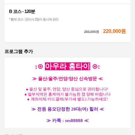
B 코스 - 120분
* 황제 코스 : 관리사 2명이 동시에 관리
220,000원
250,000
원
프로그램 추가
:
⊙
아우라 홈타이
⊙
:
≫
울산/울주/언양/양산
신속방문
≪
● 울산 및 울주, 언양, 양산
중심으로 관리합니다!
● 일부지역은 홈케어가 불가능한 점 양해 바랍니다
●
계좌이체/카드결제(부가세 별도) 가능하세요!
≫
전원 용모단정한 20대(여) 힐러
≪
≫
카톡 : ses88888
≪