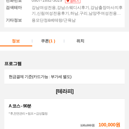
전화번호
0507-1852-3029
검색테마
강남여성전용,강남스웨디시후기,강남출장마사지후
기,신림여성전용후기,하남,구리,남양주여성전용마
사지후기
기타정보
용모단정&베테랑/근육남
정보
쿠폰
(1 )
위치
프로그램
현금결제 기준(카드가능 : 부가세 별도)
[테라피]
A 코스 - 90분
* 후,전면관리 + 림프 + 감성힐링
100,000원
130,000
원