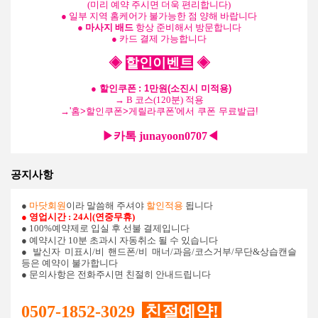
(미리 예약 주시면 더욱 편리합니다)
● 일부 지역 홈케어가 불가능한 점 양해 바랍니다
●
마사지 배드
항상 준비해서 방문합니다
● 카드 결제 가능합니다
◈
할인이벤트
◈
●
할인쿠폰
: 1만원(소진시 미적용)
→ B 코스(120분) 적용
→
'홈>할인쿠폰>게릴라쿠폰'에서 쿠폰 무료발급!
▶카톡 junayoon0707
◀
공지사항
●
마닷회원
이라 말씀해 주셔야
할인적용
됩니다
● 영업시간
: 24시(연중무휴)
● 100%예약제로 입실 후 선불 결제입니다
● 예약시간 10분 초과시 자동취소 될 수 있습니다
● 발신자 미표시/비 핸드폰/비 매너/과음/코스거부/무단&상습캔슬
등은 예약이 불가합니다
● 문의사항은 전화주시면 친절히 안내드립니다
0507-1852-3029
친절예약!