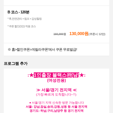
B 코스 - 120분
* 후,전면관리 + 림프 + 감성힐링
* 쿠폰 할인(1만) 적용 코스
130,000원
160,000
원
(쿠폰시 12만)
※ 홈>할인쿠폰>게릴라쿠폰'에서 쿠폰 무료발급!
프로그램 추가
:★
1인출장
블랙스완
[남]
★:
(여성전용)
≫ 서울/경기 전지역 ≪
(가장 빠르게 도착합니다~!!)
● 서울/경기 지역 신속한 방문 가능합니다
서울: 강남,잠실,송파,강동,성동 등 서울 전지역
경기도: 하남,구리,남양주 등 경기 전지역