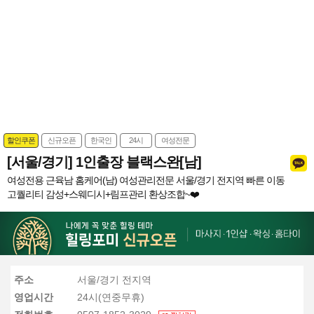
할인쿠폰
신규오픈
한국인
24시
여성전문
[서울/경기] 1인출장 블랙스완[남]
여성전용 근육남 홈케어(남) 여성관리전문 서울/경기 전지역 빠른 이동
고퀄리티 감성+스웨디시+림프관리 환상조합~❤️
주소
서울/경기 전지역
영업시간
24시(연중무휴)