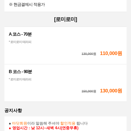
※ 현금결제시 적용가
[로미로미]
A 코스 - 70분
* 로미로미 테라피
110,000원
130,000
원
B 코스 - 90분
* 로미로미 테라피
130,000원
150,000
원
공지사항
●
마닷회원
이라 말씀해 주셔야
할인적용
됩니다
● 영업시간 : 낮 12시~새벽 4시(연중무휴)