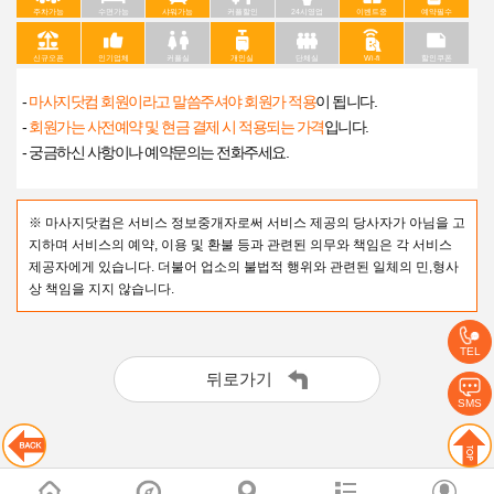
주차가능
수면가능
샤워가능
커플할인
24시영업
이벤트중
예약필수
신규오픈
인기업체
커플실
개인실
단체실
Wi-fi
할인쿠폰
-
마사지닷컴 회원이라고 말씀주셔야 회원가 적용
이 됩니다.
-
회원가는 사전예약 및 현금 결제 시 적용되는 가격
입니다.
- 궁금하신 사항이나 예약문의는 전화주세요.
※ 마사지닷컴은 서비스 정보중개자로써 서비스 제공의 당사자가 아님을 고
지하며 서비스의 예약, 이용 및 환불 등과 관련된 의무와 책임은 각 서비스
제공자에게 있습니다. 더불어 업소의 불법적 행위와 관련된 일체의 민,형사
상 책임을 지지 않습니다.
TEL
뒤로가기
SMS