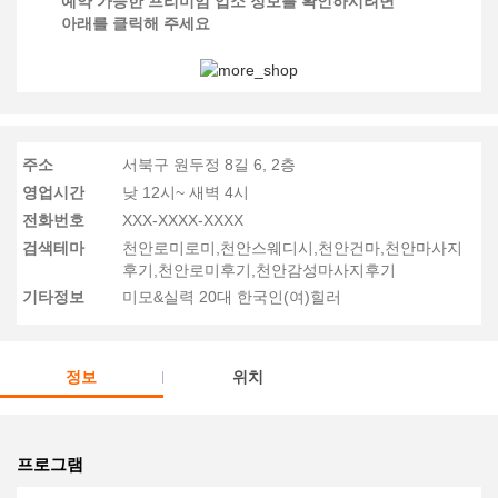
예약 가능한 프리미엄 업소 정보를 확인하시려면
아래를 클릭해 주세요
주소
서북구 원두정 8길 6, 2층
영업시간
낮 12시~ 새벽 4시
전화번호
XXX-XXXX-XXXX
검색테마
천안로미로미,천안스웨디시,천안건마,천안마사지
후기,천안로미후기,천안감성마사지후기
기타정보
미모&실력 20대 한국인(여)힐러
정보
위치
프로그램