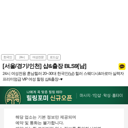
한국인
24시
여성전문
로드샵
[서울/경기/인천] 샵&출장 BLS9[남]
24시 여성전용 훈남힐러 20~30대 한국인(남) 힐러 스웨디시&아로마 실력자
프리미엄급 VIP 여성 힐링 샵&출장~♥
해당 업소는 기본 정보만 제공되며
예약 및 통화는 불가합니다.