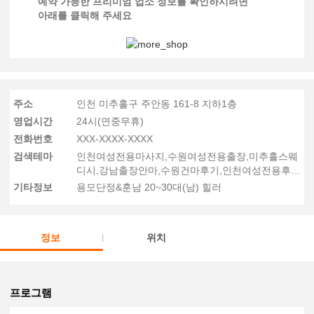
예약 가능한 프리미엄 업소 정보를 확인하시려면
아래를 클릭해 주세요
주소
인천 미추홀구 주안동 161-8 지하1층
영업시간
24시(연중무휴)
전화번호
XXX-XXXX-XXXX
검색테마
인천여성전용마사지,수원여성전용출장,미추홀스웨
디시,강남출장안마,수원건마후기,인천여성전용후
기
기타정보
용모단정&훈남 20~30대(남) 힐러
정보
위치
프로그램