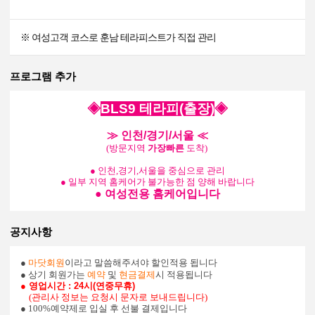
※ 여성고객 코스로 훈남 테라피스트가 직접 관리
프로그램 추가
◈
BLS9 테라피(출장)
◈
≫ 인천/경기/서울 ≪
(방문지역
가장빠른
도착)
● 인천,경기,서울을 중심으로 관리
● 일부 지역 홈케어가 불가능한 점 양해 바랍니다
●
여성전용 홈케어입니다
공지사항
●
마닷회원
이라고 말씀해주셔야 할인적용 됩니다
● 상기 회원가는
예약
및
현금결제
시 적용됩니다
● 영업시간 : 24시(연중무휴)
(관리사 정보는 요청시 문자로 보내드립니다)
● 100%예약제로 입실 후 선불 결제입니다