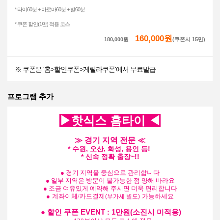
* 타이60분 + 아로마60분 + 발60분
* 쿠폰 할인(1만) 적용 코스
160,000원
180,000
원
(쿠폰시 15만)
※ 쿠폰은 '홈>할인쿠폰>게릴라쿠폰'에서 무료발급
프로그램 추가
▶핫식스 홈타이
◀
≫ 경기 지역 전문
≪
* 수원, 오산, 화성, 용인 등!
* 신속 정확 출장~!!
● 경기 지역을
중심으로 관리합니다
● 일부 지역은 방문이 불가능한 점 양해 바라요
●
조금 여유있게 예약해 주시면 더욱 편리합니다
●
계좌이체/카드결제
가능하세요
(부가세 별도)
●
할인 쿠폰 EVENT
: 1만원(소진시 미적용)