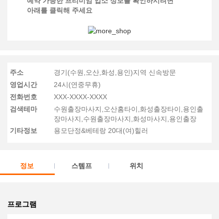
예약 가능한 프리미엄 업소 정보를 확인하시려면
아래를 클릭해 주세요
주소
경기(수원,오산,화성,용인)지역 신속방문
영업시간
24시(연중무휴)
전화번호
XXX-XXXX-XXXX
검색테마
수원출장마사지,오산홈타이,화성출장타이,용인출
장마사지,수원출장마사지,화성마사지,용인출장
기타정보
용모단정&베테랑 20대(여)힐러
정보
스템프
위치
프로그램