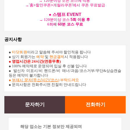
→ 120분이상 모든 코스에 적용
→
'홈>할인쿠폰>게릴라쿠폰'에서 쿠폰 무료발급
●
스탬프 EVENT
→ 120분이상 코스
5회 이용 후
6회째
60분 코스 무료
공지사항
●
마닷회원
이라고 말씀해 주셔야 할인적용 됩니다
● 상기 회원가는
예약
및
현금결제
시 적용됩니다
● 영업시간은 24시간(연중무휴)
● 100% 예약제로 운영되며 입실 후 선불 입니다
●
발신자 미표시/비 핸드폰/비 매너/과음/코스거부/무단&상습캔슬
등은 예약이 불가합니다
●
부재시 문자(주소/시간/코스
) 부탁드려요
● 문의사항은 전화주시면 친절히 안내드립니다
문자하기
전화하기
해당 업소는 기본 정보만 제공되며