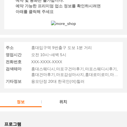
예약 및 통화는 불가합니다.
예약 가능한 프리미엄 업소 정보를 확인하시려면
아래를 클릭해 주세요
주소
홍대입구역 9번출구 도보 1분 거리
영업시간
오전 10시~새벽 5시
전화번호
XXX-XXXX-XXXX
검색테마
홍대스웨디시,마포구건마후기,마포스웨디시후기,
홍대건마후기,마포감성마사지,홍대로미로미,마포
마사지후기
기타정보
용모단정 20대 한국인(여)힐러
정보
위치
프로그램