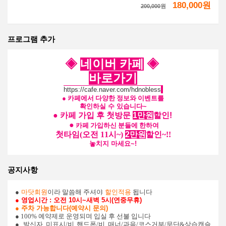
180,000원
200,000
원
프로그램 추가
◈
네이버 카페
◈
바로가기
https://cafe.naver.com/hdnobless
●
카페에서 다양한 정보와 이벤트를
확인하실 수 있습니다~
●
카페 가입 후 첫방문
1만원
할인!
●
카페 가입하신 분들에 한하여
첫타임
(오전 11시~)
2만원
할인~!!
놓치지 마세요~!
공지사항
●
마닷회원
이라 말씀해 주셔야
할인적용
됩니다
● 영업시간 : 오전 10시~새벽 5시(연중무휴)
● 주차 가능합니다(예약시 문의)
● 100% 예약제로 운영되며 입실 후 선불 입니다
●
발신자 미표시/비 핸드폰/비 매너/과음/코스거부/무단&상습캔슬