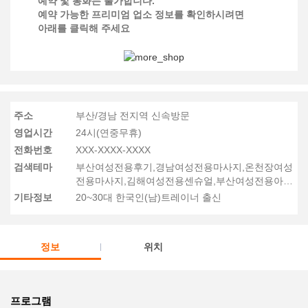
예약 및 통화는 불가합니다.
예약 가능한 프리미엄 업소 정보를 확인하시려면
아래를 클릭해 주세요
주소
부산/경남 전지역 신속방문
영업시간
24시(연중무휴)
전화번호
XXX-XXXX-XXXX
검색테마
부산여성전용후기,경남여성전용마사지,온천장여성
전용마사지,김해여성전용센슈얼,부산여성전용아로
마
기타정보
20~30대 한국인(남)트레이너 출신
정보
위치
프로그램