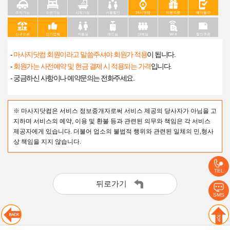
주차가능
수면가능
샤워가능
커플할인
24시영업
이벤트중
예약필수
신규오픈
인기업체
커플실
개인실
단체실
Wi-fi
할인쿠폰
-
마사지닷컴 회원이라고 말씀주셔야 회원가 적용
이 됩니다.
-
회원가는 사전예약 및 현금 결제 시 적용되는 가격
입니다.
- 궁금하신 사항이나 예약문의는 전화주세요.
※ 마사지닷컴은 서비스 정보중개자로써 서비스 제공의 당사자가 아님을 고
지하며 서비스의 예약, 이용 및 환불 등과 관련된 의무와 책임은 각 서비스
제공자에게 있습니다. 더불어 업소의 불법적 행위와 관련된 일체의 민,형사
상 책임을 지지 않습니다.
TEL
뒤로가기
SMS