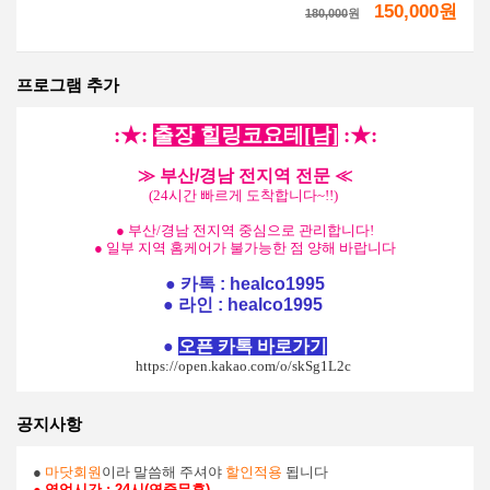
150,000원
180,000
원
프로그램 추가
:★:
출장 힐링코요테[남]
:
★:
≫ 부산/경남 전지역 전문 ≪
(24시간 빠르게 도착합니다~!!)
● 부산/경남 전지역 중심으로 관리합니다!
● 일부 지역 홈케어가 불가능한 점 양해 바랍니다
● 카톡 :
healco1995
● 라인 :
healco1995
●
오픈 카톡 바로가기
https://open.kakao.com/o/skSg1L2c
공지사항
●
마닷회원
이라 말씀해 주셔야
할인적용
됩니다
● 영업시간
: 24시(연중무휴)