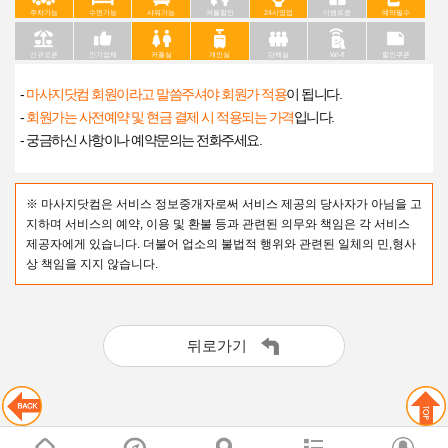
주차가능
수면가능
샤워가능
커플할인
24시영업
이벤트중
예약필수
신규오픈
인기업체
커플실
개인실
단체실
Wi-fi
할인쿠폰
-
마사지닷컴 회원이라고 말씀주셔야 회원가 적용
이 됩니다.
-
회원가는 사전예약 및 현금 결제 시 적용되는 가격
입니다.
- 궁금하신 사항이나 예약문의는 전화주세요.
※ 마사지닷컴은 서비스 정보중개자로써 서비스 제공의 당사자가 아님을 고
지하며 서비스의 예약, 이용 및 환불 등과 관련된 의무와 책임은 각 서비스
제공자에게 있습니다. 더불어 업소의 불법적 행위와 관련된 일체의 민,형사
상 책임을 지지 않습니다.
뒤로가기