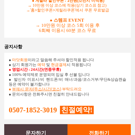
●
게릴라 할인쿠폰
: 1만원(소진시 미적용)
→ 10만원 이상 코스에 적용(상기 코스표 참고)
→
'홈>할인쿠폰>게릴라쿠폰'에서 쿠폰 무료발급
● 스템프 EVENT
→ 10만원 이상 코스 5회 이용 후
6회째 이용시 60분 코스 무료
공지사항
●
마닷회원
이라고 말씀해 주셔야 할인적용 됩니다
● 상기 회원가는
예약
및
현금결제
시 적용됩니다
● 영업시간 : 24시간(연중무휴)
● 100% 예약제로 운영되며 입실 후 선불 입니다
●
발신자 미표시/비 핸드폰/비 매너/과음/코스거부/무단&상습캔슬
등은 예약이 불가합니다
●
부재시 문자(주소/시간/코스)
부탁드려요
● 문의사항은 전화주시면 친절히 안내드립니다
0507-1852-3019
친절예약!
문자하기
전화하기