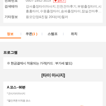
전화번호
0507-1852-3019
검색테마
강서출장타이마사지,인천건마후기,부평출장타이,시
흥홈타이,수원출장타이,송파출장타이,잠실건마후
기,강남홈타이
기타정보
용모단정&친절 20대(여)힐러
정보
쿠폰
(1 )
스템프
위치
프로그램
※ 현금결제시 적용되는 가격(카드 : 부가세 별도)
[타이 마사지]
A 코스 - 60분
* 건식 타이마사지
* 할인쿠폰 미적용 코스