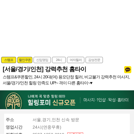
스템프
할인쿠폰
신입영입
24시
여자힐러
감성전문
[서울/경기/인천] 강력추천 홈타이
스템프&쿠폰할인, 24시 20대(여) 용모단정 힐러, 비교불가 강력추천 마사지,
서울/경기/인천 힐링 만족도 UP!~ 격이 다른 홈타이~♥
주소
서울,경기,인천 신속 방문
영업시간
24시(연중무휴)