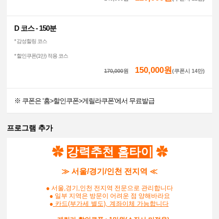
D 코스 - 150분
* 감성힐링 코스
* 할인쿠폰(1만) 적용 코스
150,000원
170,000
원
(쿠폰시 14만)
※ 쿠폰은 '홈>할인쿠폰>게릴라쿠폰'에서 무료발급
프로그램 추가
✿
강력추천
홈타이
✿
≫ 서울/경기/인천 전지역 ≪
● 서울,경기,인천 전지역 전문으로 관리합니다
● 일부 지역은 방문이 어려운 점 양해바라요
●
카드(부가세 별도), 계좌이체 가능
합니다